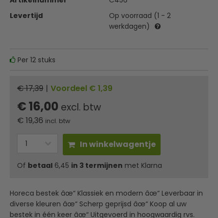
Artikelnummer
C456
Levertijd
Op voorraad (1 - 2
werkdagen)
Per 12 stuks
€ 17,39
|
Voordeel € 1,39
€ 16,00
excl. btw
€
19,36
incl. btw
In winkelwagentje
Of
betaal
6,45
in 3 termijnen
met Klarna
Horeca bestek âœ“ Klassiek en modern âœ“ Leverbaar in
diverse kleuren âœ“ Scherp geprijsd âœ“ Koop al uw
bestek in één keer âœ“ Uitgevoerd in hoogwaardig rvs.