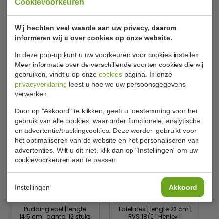
Cookievoorkeuren
Model
Dessertlepel
Nummer
GAC456
Wij hechten veel waarde aan uw privacy, daarom
informeren wij u over cookies op onze website.
Aantal
12 stuks
In deze pop-up kunt u uw voorkeuren voor cookies instellen.
Lengte
19 cm
Meer informatie over de verschillende soorten cookies die wij
Materiaal
RVS 18/0
gebruiken, vindt u op onze
cookies
pagina. In onze
privacyverklaring
leest u hoe we uw persoonsgegevens
verwerken.
Gerelateerde producten
Door op "Akkoord" te klikken, geeft u toestemming voor het
gebruik van alle cookies, waaronder functionele, analytische
en advertentie/trackingcookies. Deze worden gebruikt voor
het optimaliseren van de website en het personaliseren van
advertenties. Wilt u dit niet, klik dan op "Instellingen" om uw
cookievoorkeuren aan te passen.
Instellingen
Akkoord
Puddinglepel | lengte
Tafelmes | lengte 23 cm |
14.5 cm | aantal 12 stuks
RVS 18/0 | Henley |