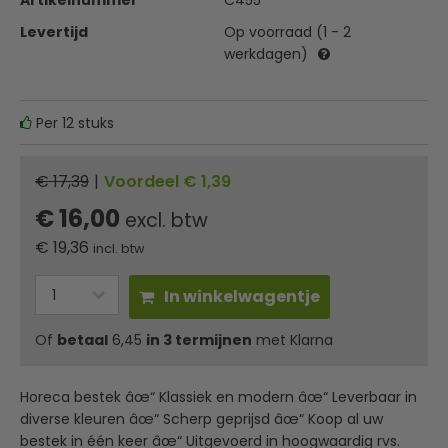
Artikelnummer
C455
Levertijd
Op voorraad (1 - 2
werkdagen)
Per 12 stuks
€ 17,39
|
Voordeel € 1,39
€ 16,00
excl. btw
€
19,36
incl. btw
In winkelwagentje
Of
betaal
6,45
in 3 termijnen
met Klarna
Horeca bestek âœ“ Klassiek en modern âœ“ Leverbaar in
diverse kleuren âœ“ Scherp geprijsd âœ“ Koop al uw
bestek in één keer âœ“ Uitgevoerd in hoogwaardig rvs.