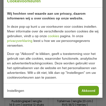
Cookievoorkeuren
Model
Dessertvork
Nummer
GAC455
Wij hechten veel waarde aan uw privacy, daarom
informeren wij u over cookies op onze website.
Aantal
12 stuks
In deze pop-up kunt u uw voorkeuren voor cookies instellen.
Lengte
18 cm
Meer informatie over de verschillende soorten cookies die wij
Materiaal
RVS 18/0
gebruiken, vindt u op onze
cookies
pagina. In onze
privacyverklaring
leest u hoe we uw persoonsgegevens
verwerken.
Gerelateerde producten
Door op "Akkoord" te klikken, geeft u toestemming voor het
gebruik van alle cookies, waaronder functionele, analytische
en advertentie/trackingcookies. Deze worden gebruikt voor
het optimaliseren van de website en het personaliseren van
advertenties. Wilt u dit niet, klik dan op "Instellingen" om uw
cookievoorkeuren aan te passen.
Instellingen
Akkoord
Puddinglepel | lengte
Tafelmes | lengte 23 cm |
14.5 cm | aantal 12 stuks
RVS 18/0 | Henley |