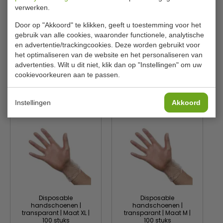
verwerken.
Kleur
Blauw
Door op "Akkoord" te klikken, geeft u toestemming voor het
Materiaal
Nitril
gebruik van alle cookies, waaronder functionele, analytische
Aantal
100 stuks
en advertentie/trackingcookies. Deze worden gebruikt voor
het optimaliseren van de website en het personaliseren van
Gewicht
60g
advertenties. Wilt u dit niet, klik dan op "Instellingen" om uw
cookievoorkeuren aan te passen.
Is dit iets voor jou?
Instellingen
Akkoord
Disposable
Disposable
handschoenen |
handschoenen |
transparant | Maat XL |
transparant | Maat M |
100 stuks
100 stuks