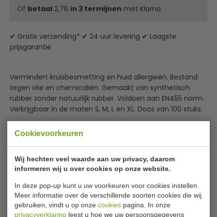
Of
betaal
2,76
in 3 termijnen
met Klarna
✔ Gratis verzending* ✔ 24 uur levering ✔ Laagste
prijsgarantie
Vermindert kruisbesmetting en huid allergieën. Bestand
tegen olie en chemicaliën. Gemaakt van synthetisch
rubber zonder natuurlijk rubber. Voldoen aan EN455 norm.
Verkrijgbaar in de maten S, M, L en XL. Doos van 100 stuks.
Poedervrij
Cookievoorkeuren
Voorkomt huidallergieën en -irritatie
Zeer goed bestand tegen olie en chemicaliën
Comfortabel
Wij hechten veel waarde aan uw privacy, daarom
Zeer duurzaam
informeren wij u over cookies op onze website.
Specificaties
In deze pop-up kunt u uw voorkeuren voor cookies instellen.
Meer informatie over de verschillende soorten cookies die wij
gebruiken, vindt u op onze
cookies
pagina. In onze
Model
Y478-XL
privacyverklaring
leest u hoe we uw persoonsgegevens