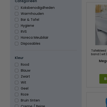
Categorieën
Koksbenodigdheden
Warmhouden
Bar & Tafel
Hygiene
RVS
Horeca Meubilair
Disposables
Tafelkleed 
band | wit
Kleur
Meg
Rood
Blauw
Zwart
B
Wit
Geel
Roze
Bruin tinten
Creme / Beige