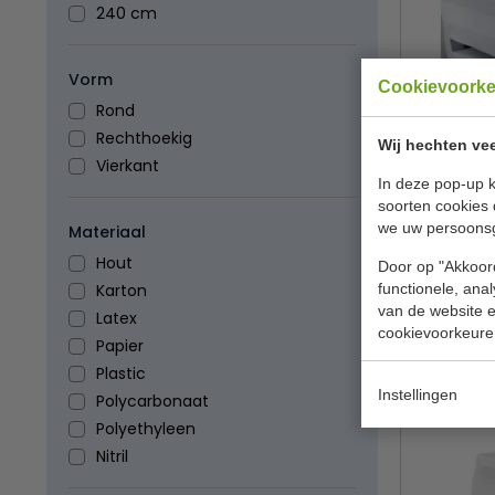
240 cm
Vorm
Cookievoork
Rond
Rechthoekig
Tafelkleed 
Wij hechten vee
satijnen ba
Vierkant
In deze pop-up k
Meg
soorten cookies 
we uw persoons
Materiaal
Hout
Door op "Akkoord
B
functionele, ana
Karton
van de website en
Latex
cookievoorkeure
Papier
Plastic
Instellingen
Polycarbonaat
Polyethyleen
Nitril