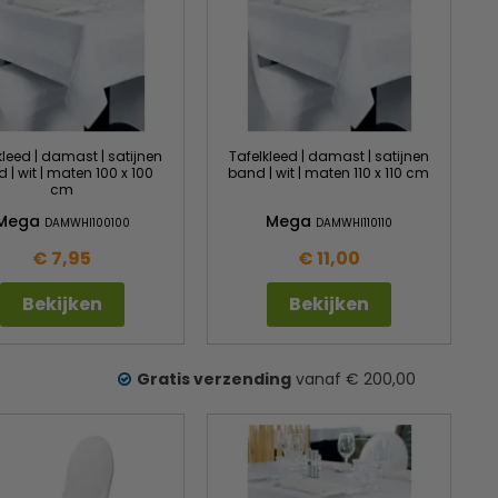
kleed | damast | satijnen
Tafelkleed | damast | satijnen
 | wit | maten 100 x 100
band | wit | maten 110 x 110 cm
cm
Mega
Mega
DAMWHI100100
DAMWHI110110
€ 7,95
€ 11,00
Bekijken
Bekijken
Gratis verzending
vanaf € 200,00