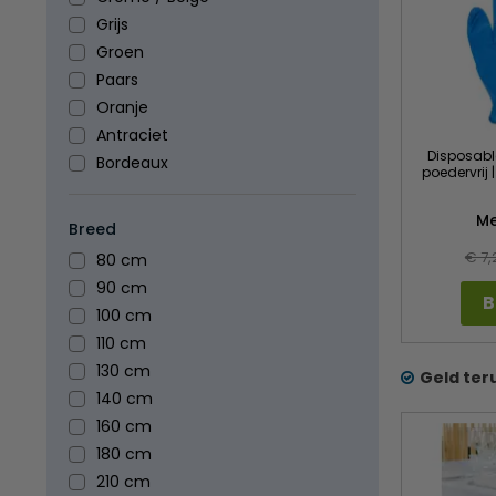
Grijs
Groen
Paars
Oranje
Antraciet
Disposabl
Bordeaux
poedervrij 
M
Breed
€ 7,
80 cm
90 cm
B
100 cm
110 cm
130 cm
Geld ter
140 cm
160 cm
180 cm
210 cm