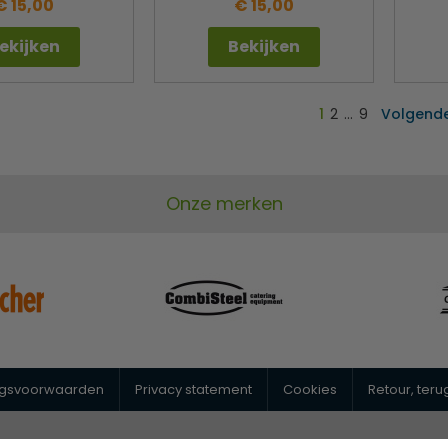
€ 15,00
€ 15,00
ekijken
Bekijken
1
2
…
9
Volgend
Onze merken
ngsvoorwaarden
Privacy statement
Cookies
Retour, ter
@horeca-megastore.nl