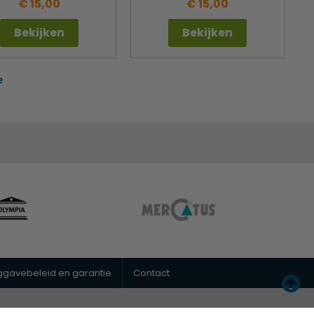
€ 15,00
€ 15,00
Bekijken
Bekijken
e
uggavebeleid en garantie
Contact