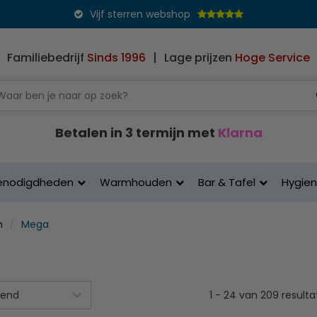
Vijf sterren webshop
Familiebedrijf
Sinds 1996
|
Lage prijzen
Hoge Service
Betalen in 3 termijn met
Klarna
enodigdheden
Warmhouden
Bar & Tafel
Hygie
n
Mega
1
-
24
van
209
resulta