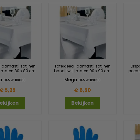
| damast | satijnen
Tafelkleed | damast | satijnen
Disp
 | maten 80 x 80 cm
band | wit | maten 90 x 90 cm
poeder
a
Mega
DAMWHI8080
DAMWHI9090
€ 5,25
€ 6,50
ekijken
Bekijken