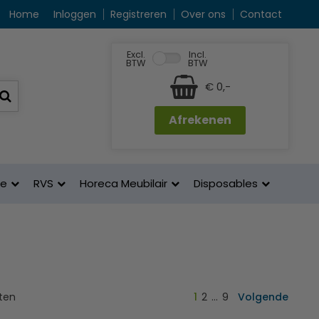
Home
Inloggen
Registreren
Over ons
Contact
Excl.
Incl.
BTW
BTW
€ 0,-
Afrekenen
ne
RVS
Horeca Meubilair
Disposables
ten
1
2
…
9
Volgende