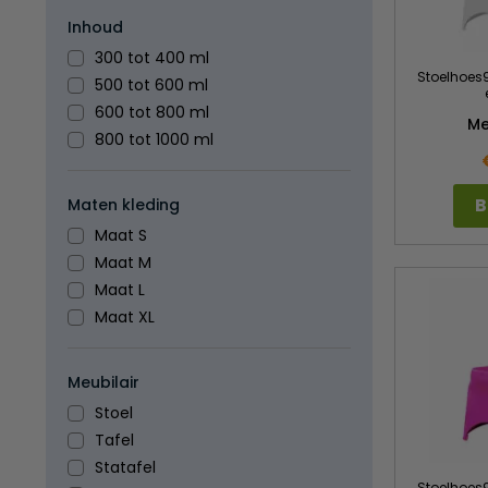
Inhoud
300 tot 400 ml
Stoelhoes9
500 tot 600 ml
600 tot 800 ml
M
800 tot 1000 ml
B
Maten kleding
Maat S
Maat M
Maat L
Maat XL
Meubilair
Stoel
Tafel
Statafel
Stoelhoes9