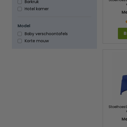
Barkruk
Hotel kamer
M
Model
B
Baby verschoontafels
Korte mouw
Stoelhoes9
M