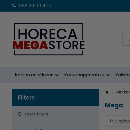
088 26 00 400
Koelen en Vriezen
Keukenapparatuur
Koksb
Merke
Filters
Mega
Reset filters