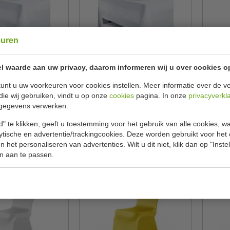
euren
| horeca | damast |
Tafelkleed | horeca | damast |
St
l waarde aan uw privacy, daarom informeren wij u over cookies o
nd | wit | maten 100
satijnen band | wit | maten 110
x 140 cm
x 130 cm
unt u uw voorkeuren voor cookies instellen. Meer informatie over de ve
a
Mega
die wij gebruiken, vindt u op onze
cookies
pagina. In onze
privacyverkl
DAMWHI100140
DAMWHI110130
gegevens verwerken.
€ 11,00
€ 12,00
" te klikken, geeft u toestemming voor het gebruik van alle cookies, 
ekijken
Bekijken
lytische en advertentie/trackingcookies. Deze worden gebruikt voor het
 het personaliseren van advertenties. Wilt u dit niet, klik dan op "Inst
n aan te passen.