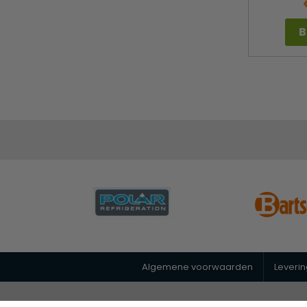
B
Algemene voorwaarden
Leveri
© 2026 Horeca Megastore
|
088 26 00 400
|
info