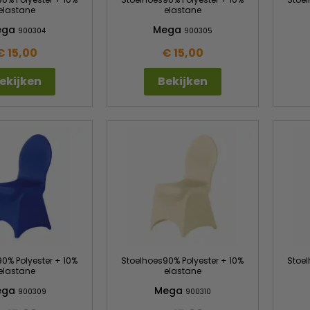
elastane
elastane
ega
Mega
900304
900305
€ 15,00
€ 15,00
ekijken
Bekijken
0% Polyester + 10%
Stoelhoes90% Polyester + 10%
Stoel
elastane
elastane
ega
Mega
900309
900310