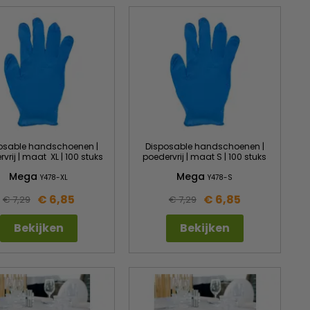
osable handschoenen |
Disposable handschoenen |
vrij | maat XL | 100 stuks
poedervrij | maat S | 100 stuks
Mega
Mega
Y478-XL
Y478-S
€ 6,85
€ 6,85
€ 7,29
€ 7,29
Bekijken
Bekijken