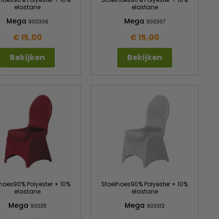
elastane
elastane
Mega
Mega
900306
900307
€ 15,00
€ 15,00
Bekijken
Bekijken
hoes90% Polyester + 10%
Stoelhoes90% Polyester + 10%
elastane
elastane
Mega
Mega
900311
900312