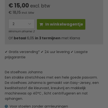
€ 15,00
excl. btw
€
18,15
incl. btw
In winkelwagentje
Minimum afname: 2
Of
betaal
6,05
in 3 termijnen
met Klarna
✔ Gratis verzending* ✔ 24 uur levering ✔ Laagste
prijsgarantie
De stoelhoes Johanna
Een strakke stretchhoes met een hele goede pasvorm.
De stoelhoes Johanna is gemaakt van Easy-Jersey, een
kwaliteitsstof die kleurvast, kreukvrij en makkelijk
machinewas op 40ºC , licht centrifugeren en nat
ophangen.
Voor stoelen zonder armleuningen