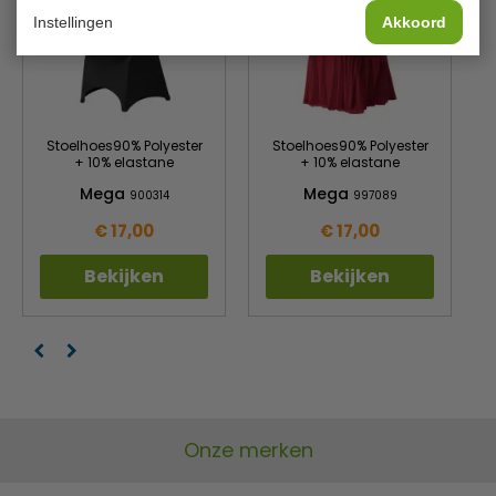
Instellingen
Akkoord
Stoelhoes90% Polyester
Stoelhoes90% Polyester
+ 10% elastane
+ 10% elastane
Mega
Mega
900314
997089
€ 17,00
€ 17,00
Bekijken
Bekijken
Onze merken