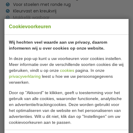
Voor stoelen met ronde rug
Kleurvast en kreukvrij
Makkelijk wasbaar
Lees meer
Diverse kleuren
Cookievoorkeuren
Specificaties
Wij hechten veel waarde aan uw privacy, daarom
informeren wij u over cookies op onze website.
Model
900302
In deze pop-up kunt u uw voorkeuren voor cookies instellen.
Kleur
oranje
Meer informatie over de verschillende soorten cookies die wij
Wasbaar
40°C
gebruiken, vindt u op onze
cookies
pagina. In onze
privacyverklaring
leest u hoe we uw persoonsgegevens
Materiaal
90% polyester + 10% elastane
verwerken.
Gewicht stof
180 gr/m2
Door op "Akkoord" te klikken, geeft u toestemming voor het
gebruik van alle cookies, waaronder functionele, analytische
en advertentie/trackingcookies. Deze worden gebruikt voor
Is dit iets voor jou?
het optimaliseren van de website en het personaliseren van
advertenties. Wilt u dit niet, klik dan op "Instellingen" om uw
cookievoorkeuren aan te passen.