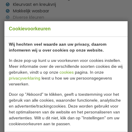
Kleurvast en kreukvrij
Makkelijk wasbaar
Diverse kleuren
Lees meer
Cookievoorkeuren
Wasvoorschrift
Specificaties
Machinewas op 40°C
Wij hechten veel waarde aan uw privacy, daarom
Donkere kleuren apart
Model
900402
informeren wij u over cookies op onze website.
Licht centrifugeren
Kleur
zwart
In deze pop-up kunt u uw voorkeuren voor cookies instellen.
Nat ophangen
Meer informatie over de verschillende soorten cookies die wij
Voor kleuren geen bleekmiddelen gebruiken
Wasbaar
40°C
gebruiken, vindt u op onze
cookies
pagina. In onze
privacyverklaring
leest u hoe we uw persoonsgegevens
Materiaal
90% polyester + 10% elastane
verwerken.
Gewicht stof
180 gr/m2
Door op "Akkoord" te klikken, geeft u toestemming voor het
gebruik van alle cookies, waaronder functionele, analytische
en advertentie/trackingcookies. Deze worden gebruikt voor
Is dit iets voor jou?
het optimaliseren van de website en het personaliseren van
advertenties. Wilt u dit niet, klik dan op "Instellingen" om uw
cookievoorkeuren aan te passen.