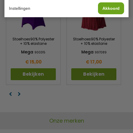
Instellingen
Akkoord
Stoelhoes90% Polyester
Stoelhoes90% Polyester
+ 10% elastane
+ 10% elastane
Mega
Mega
900315
997089
€ 15,00
€ 17,00
Bekijken
Bekijken
Onze merken