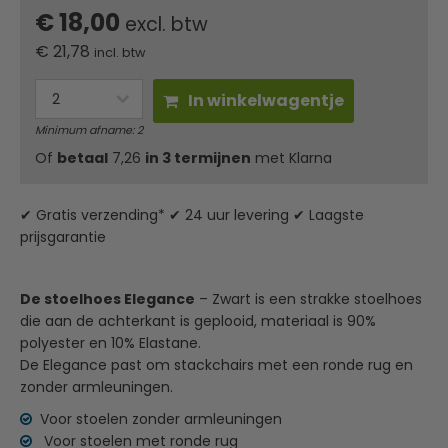
€ 18,00
excl. btw
€
21,78
incl. btw
In winkelwagentje
Minimum afname: 2
Of
betaal
7,26
in 3 termijnen
met Klarna
✔ Gratis verzending* ✔ 24 uur levering ✔ Laagste
prijsgarantie
De stoelhoes Elegance
– Zwart is een strakke stoelhoes
die aan de achterkant is geplooid, materiaal is 90%
polyester en 10% Elastane.
De Elegance past om stackchairs met een ronde rug en
zonder armleuningen.
Voor stoelen zonder armleuningen
Voor stoelen met ronde rug