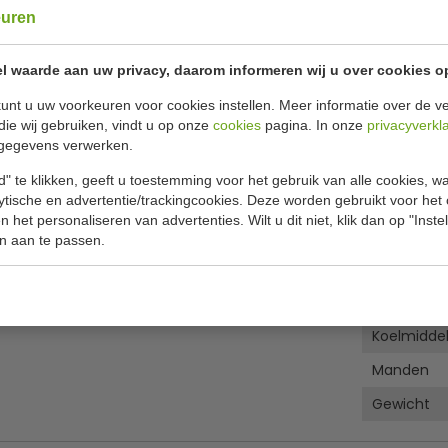
Of
betaa
euren
âœ“ Gratis v
l waarde aan uw privacy, daarom informeren wij u over cookies o
unt u uw voorkeuren voor cookies instellen. Meer informatie over de ve
Specificat
nde klapdeksel.
die wij gebruiken, vindt u op onze
cookies
pagina. In onze
privacyverkl
gegevens verwerken.
Model
" te klikken, geeft u toestemming voor het gebruik van alle cookies, 
Temperatu
lytische en advertentie/trackingcookies. Deze worden gebruikt voor het
 het personaliseren van advertenties. Wilt u dit niet, klik dan op "Inst
ctie
B x D x H
n aan te passen.
 wielen, Scheidingsrekken voor de kist.
Aansluitsp
Energiever
Koelmidde
Manden
Gewicht