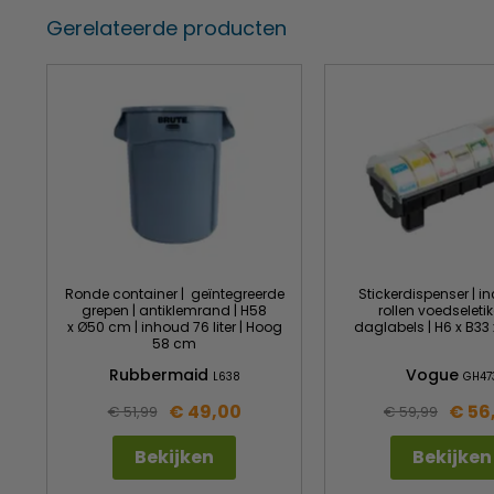
Gerelateerde producten
Ronde container | geïntegreerde
Stickerdispenser | in
grepen | antiklemrand | H58
rollen voedseletik
x Ø50 cm | inhoud 76 liter | Hoog
daglabels | H6 x B33
58 cm
Rubbermaid
Vogue
L638
GH47
€ 49,00
€ 56
€ 51,99
€ 59,99
Bekijken
Bekijken