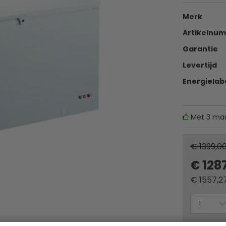
Merk
Artikelnu
Garantie
Levertijd
Energielab
Met 3 ma
€ 1399,0
€ 128
€
1557,2