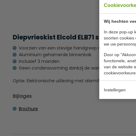
Cookievoork
Wij hechten vee
In deze pop-up k
Diepvrieskist Elcold ELB71 scharniere
soorten cookies 
we uw persoons
Voorzien van een stevige handgreep met slot.
Aluminium gehamerde binnenbak.
Door op "Akkoord
functionele, ana
Inclusief 3 manden
van de website en
Geen condensvorming dankzij de warme wand constru
cookievoorkeure
Optie: Elektronische uitlezing met alarmfunctie, Frame met
Instellingen
Bijlages
Brochure