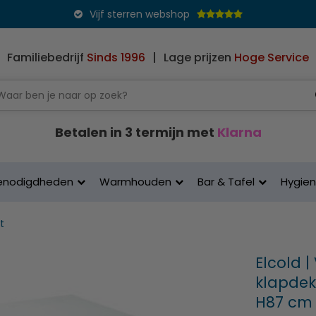
Vijf sterren webshop
Familiebedrijf
Sinds 1996
|
Lage prijzen
Hoge Service
Betalen in 3 termijn met
Klarna
enodigdheden
Warmhouden
Bar & Tafel
Hygie
t
Elcold |
klapdeks
H87 cm |