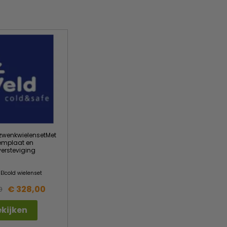
 zwenkwielensetMet
mplaat en
ersteviging
d
Elcold wielenset
€ 328,00
0
kijken