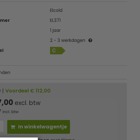
Elcold
mmer
EL371
1 jaar
2 - 3 werkdagen
el
nden
0
|
Voordeel € 112,00
7,00
excl. btw
7
incl. btw
In winkelwagentje