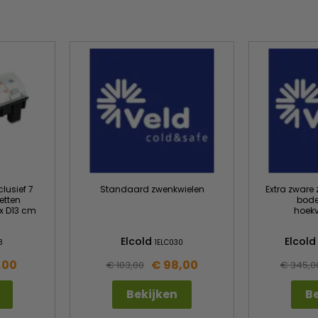
clusief 7
Standaard zwenkwielen
Extra zware
etten
bode
 x D13 cm
hoekv
Elcold
Elcol
3
1ELC030
,00
€ 98,00
€ 103,00
€ 345,0
Bekijken
Be