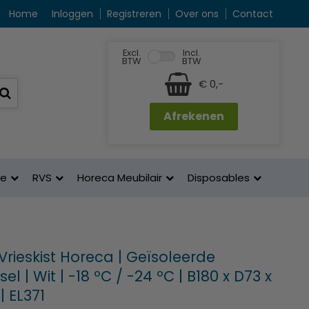
Home
Inloggen
Registreren
Over ons
Contact
Excl.
Incl.
BTW
BTW
€ 0,-
Afrekenen
ne
RVS
Horeca Meubilair
Disposables
 Vrieskist Horeca | Geïsoleerde
el | Wit | -18 ºC / -24 ºC | B180 x D73 x
 EL371