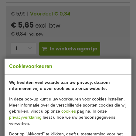
€ 5,99
|
Voordeel € 0,34
€ 5,65
excl. btw
€
6,84
incl. btw
In winkelwagentje
Of
betaal
2,28
in 3 termijnen
met Klarna
Cookievoorkeuren
✔ Gratis verzending* ✔ 24 uur levering ✔ Laagste
Wij hechten veel waarde aan uw privacy, daarom
prijsgarantie
informeren wij u over cookies op onze website.
In deze pop-up kunt u uw voorkeuren voor cookies instellen.
Vogue aluminium schep 45,5 cl
Meer informatie over de verschillende soorten cookies die wij
gebruiken, vindt u op onze
cookies
pagina. In onze
Deze schep van Vogue is ideaal keukengerei voor
privacyverklaring
leest u hoe we uw persoonsgegevens
professionele keukens. De schep is gemaakt is van zeer
verwerken.
sterk aluminium en dat maak de schep zeer duurzaam,
Door op "Akkoord" te klikken, geeft u toestemming voor het