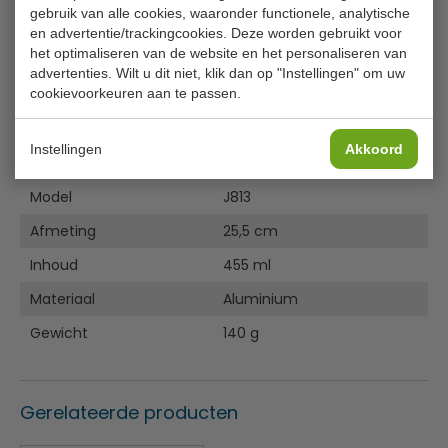
waardoor deze lang meegaat. Geschikt voor gebruik met
gebruik van alle cookies, waaronder functionele, analytische
ieder type voedsel, zoals bijvoorbeeld frites.
en advertentie/trackingcookies. Deze worden gebruikt voor
het optimaliseren van de website en het personaliseren van
Aluminium
advertenties. Wilt u dit niet, klik dan op "Instellingen" om uw
Zeer duurzaam
cookievoorkeuren aan te passen.
Lengte 25,5 cm
Specificaties
Instellingen
Akkoord
Model
J813
Afmeting
25,5 cm
Inhoud
455 ml
Materiaal
Aluminium
Gewicht
140 g
Gerelateerde producten