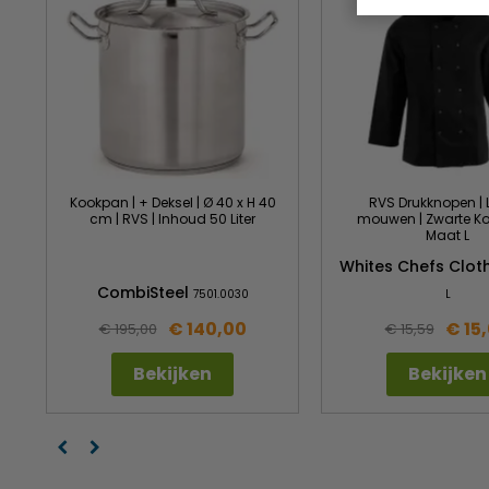
Kookpan | + Deksel | Ø 40 x H 40
RVS Drukknopen |
cm | RVS | Inhoud 50 Liter
mouwen | Zwarte Ko
Maat L
Whites Chefs Clot
CombiSteel
7501.0030
L
€ 140,00
€ 15
€ 195,00
€ 15,59
Bekijken
Bekijken