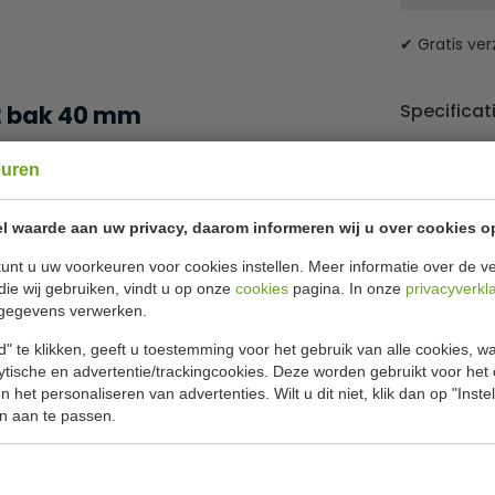
✔ Gratis ver
Specificat
2 bak 40 mm
 van een anti-aanbaklaag en ideaal voor o.a. in
euren
Afmetinge
Europese eisen omtrent voedselveiligheid.
Materiaal
l waarde aan uw privacy, daarom informeren wij u over cookies o
GN maat
unt u uw voorkeuren voor cookies instellen. Meer informatie over de ve
die wij gebruiken, vindt u op onze
cookies
pagina. In onze
privacyverkl
Diep
gegevens verwerken.
" te klikken, geeft u toestemming voor het gebruik van alle cookies, 
eze bak
lytische en advertentie/trackingcookies. Deze worden gebruikt voor het
 en GR757
 het personaliseren van advertenties. Wilt u dit niet, klik dan op "Inst
n aan te passen.