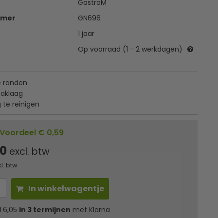
GastroM
mmer
GN696
1 jaar
Op voorraad (1 - 2 werkdagen)
e randen
aklaag
te reinigen
Voordeel € 0,59
00
excl. btw
cl. btw
In winkelwagentje
l
6,05
in 3 termijnen
met Klarna