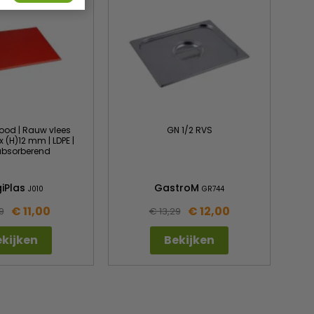
rood | Rauw vlees
GN 1/2 RVS
x (H)12 mm | LDPE |
absorberend
iPlas
GastroM
J010
GR744
€ 11,00
€ 12,00
9
€ 13,29
kijken
Bekijken