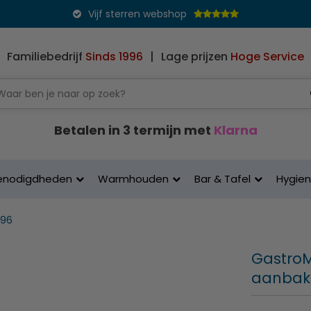
Vijf sterren webshop
Familiebedrijf
Sinds 1996
|
Lage prijzen
Hoge Service
Betalen in 3 termijn met
Klarna
enodigdheden
Warmhouden
Bar & Tafel
Hygie
696
GastroM 
aanbak