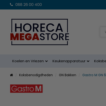
088 26 00 400
Koelen en Vriezen
Keukenapparatuur
Koksb
Koksbenodigdheden
GN Bakken
Gastro M GN 