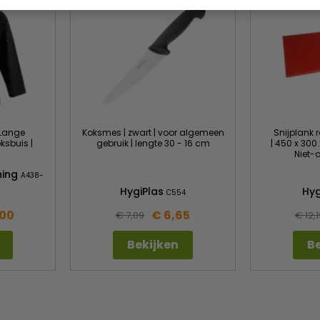
 Lange
Koksmes | zwart | voor algemeen
Snijplank 
ksbuis |
gebruik | lengte 30 - 16 cm
| 450 x 300 
Niet-
hing
A438-
HygiPlas
Hyg
C554
,00
€ 6,65
€ 7,09
€ 12,1
Bekijken
Be