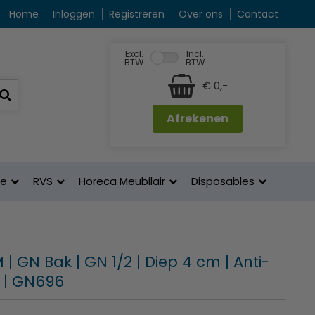
Home
Inloggen
Registreren
Over ons
Contact
Excl.
Incl.
BTW
BTW
€ 0,-
Afrekenen
ne
RVS
Horeca Meubilair
Disposables
| GN Bak | GN 1/2 | Diep 4 cm | Anti-
 | GN696