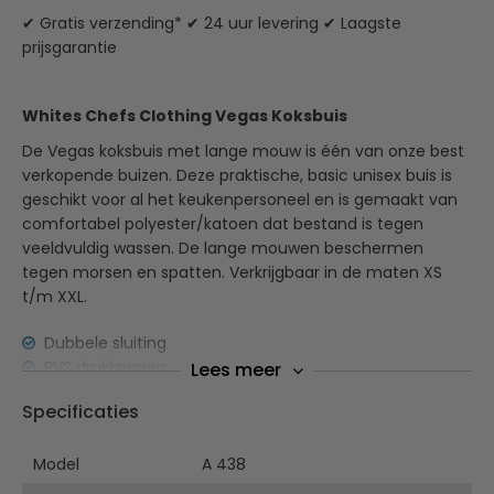
✔ Gratis verzending* ✔ 24 uur levering ✔ Laagste
prijsgarantie
Whites Chefs Clothing Vegas Koksbuis
De Vegas koksbuis met lange mouw is één van onze best
verkopende buizen. Deze praktische, basic unisex buis is
geschikt voor al het keukenpersoneel en is gemaakt van
comfortabel polyester/katoen dat bestand is tegen
veeldvuldig wassen. De lange mouwen beschermen
tegen morsen en spatten. Verkrijgbaar in de maten XS
t/m XXL.
Dubbele sluiting
RVS drukknopen
Lees meer
Sterke, dubbelgestikte naden
Specificaties
Geschikt voor chemisch reinigen
Unisex
Model
Thermometerzakje op linkermouw
A 438