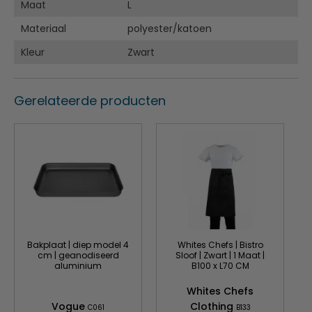
Maat
L
Materiaal
polyester/katoen
Kleur
Zwart
Gerelateerde producten
Bakplaat | diep model 4
Whites Chefs | Bistro
cm | geanodiseerd
Sloof | Zwart | 1 Maat |
aluminium
B100 x L70 CM
Whites Chefs
Vogue
Clothing
C061
B133