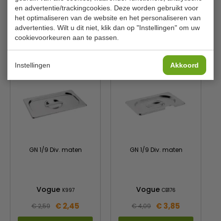
en advertentie/trackingcookies. Deze worden gebruikt voor
Materiaal
RVS
het optimaliseren van de website en het personaliseren van
advertenties. Wilt u dit niet, klik dan op "Instellingen" om uw
cookievoorkeuren aan te passen.
Gerelateerde producten
Instellingen
Akkoord
GN 1/9 Div. maten
GN 1/9 Div. maten
Vogue
Vogue
K997
CB176
€ 2,45
€ 3,85
€ 2,59
€ 4,09