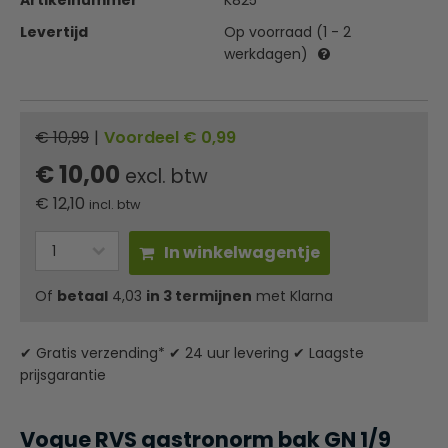
Artikelnummer
K825
Levertijd
Op voorraad (1 - 2
werkdagen)
€ 10,99
|
Voordeel € 0,99
€ 10,00
excl. btw
€
12,10
incl. btw
In winkelwagentje
Of
betaal
4,03
in 3 termijnen
met Klarna
✔ Gratis verzending* ✔ 24 uur levering ✔ Laagste
prijsgarantie
Vogue RVS gastronorm bak GN 1/9