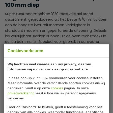
100 mm diep
Super Gastronormbakken 18/0 roestvrijstaal Breed
assortiment, geproduceerd uit het beste 18/0 rvs, voldoen
aan de hoogste kwaliteitsnormen Verkrijgbaar in
standaard modellen en geperforeerde uitvoering. Deksels
los verkrijgbaar. Bakken kunnen uit de oven rechstreeks in
de 'au bain marie'. Speciaal voor gebruik in convector
ovens. Voldoen aan Europese Norm EN631 Verstevigde
Cookievoorkeuren
hoeken voorkomen beschadiging en garanderen lange
Lees meer
levensduur. Strippen voor bain marie. Gaan nooit
vastzitten bij stapelen Volledig uitwisselbaar met alle
Wij hechten veel waarde aan uw privacy, daarom
Specificaties
andere gastronorm producten.
informeren wij u over cookies op onze website.
Zie onder
Accessoires
voor div.dieptes.
Model
K 825
In deze pop-up kunt u uw voorkeuren voor cookies instellen.
Meer informatie over de verschillende soorten cookies die wij
GN
1/9
gebruiken, vindt u op onze
cookies
pagina. In onze
privacyverklaring
leest u hoe we uw persoonsgegevens
Diep
100 mm
verwerken.
Inhoud
0.8 liter
Door op "Akkoord" te klikken, geeft u toestemming voor het
Maten
176 x 108 mm
gebruik van alle cookies, waaronder functionele, analytische