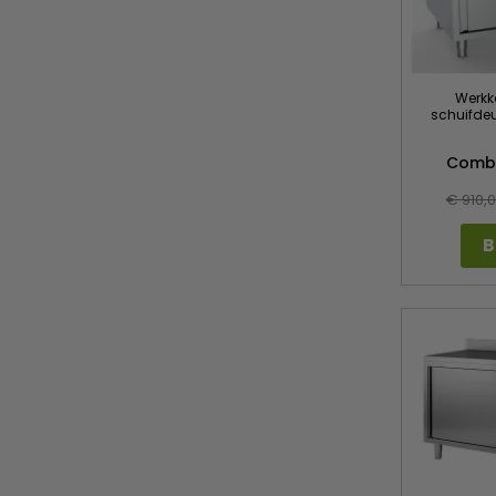
Werkka
schuifdeu
Combi
€ 910,
B