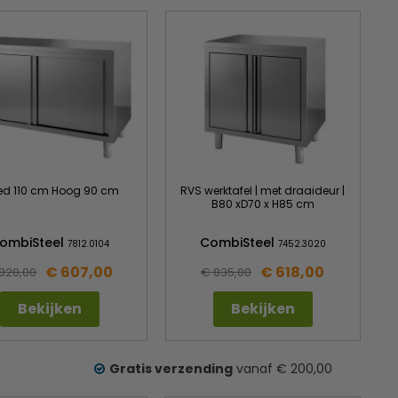
ed 110 cm Hoog 90 cm
RVS werktafel | met draaideur |
B80 xD70 x H85 cm
ombiSteel
CombiSteel
7812.0104
7452.3020
€ 607,00
€ 618,00
820,00
€ 835,00
Bekijken
Bekijken
Gratis verzending
vanaf € 200,00