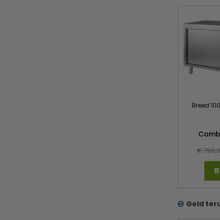
Breed 10
Comb
€ 790,
B
Geld ter