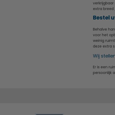
verkrijgbaar
extra breed
Bestel 
Behalve hang
voor het op
weinig ruim
deze extra s
Wij stell
Er is een ru
persoonlijk 