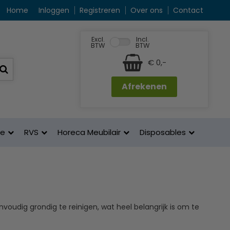
Home
Inloggen
Registreren
Over ons
Contact
Excl.
Incl.
BTW
BTW
€ 0,-
Afrekenen
ne
RVS
Horeca Meubilair
Disposables
voudig grondig te reinigen, wat heel belangrijk is om te