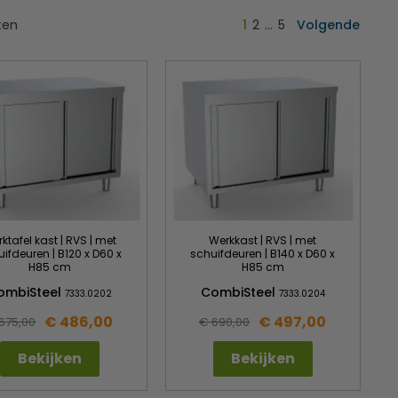
ten
1
2
…
5
Volgende
ktafel kast | RVS | met
Werkkast | RVS | met
ifdeuren | B120 x D60 x
schuifdeuren | B140 x D60 x
H85 cm
H85 cm
ombiSteel
CombiSteel
7333.0202
7333.0204
€ 486,00
€ 497,00
675,00
€ 690,00
Bekijken
Bekijken