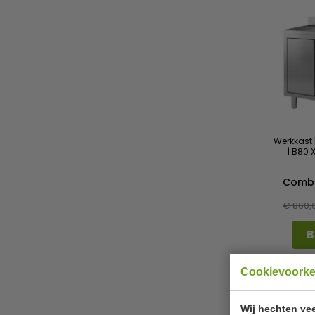
Werkkast 
| B80 
Combi
€ 860,
B
Cookievoork
Wij hechten vee