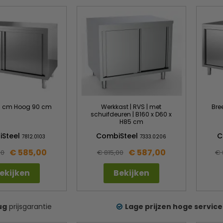
0 cm Hoog 90 cm
Werkkast | RVS | met
Bre
schuifdeuren | B160 x D60 x
H85 cm
iSteel
CombiSteel
C
7812.0103
7333.0206
€ 585,00
€ 587,00
00
€ 815,00
€ 
ekijken
Bekijken
ug
prijsgarantie
Lage prijzen hoge service