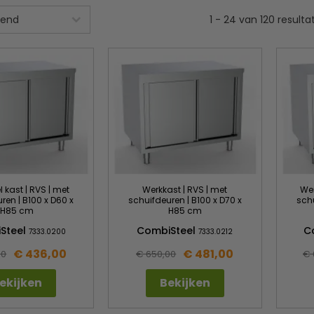
1
-
24
van
120
resulta
l kast | RVS | met
Werkkast | RVS | met
Wer
ren | B100 x D60 x
schuifdeuren | B100 x D70 x
schu
H85 cm
H85 cm
Steel
CombiSteel
C
7333.0200
7333.0212
€ 436,00
€ 481,00
00
€ 650,00
€ 
ekijken
Bekijken