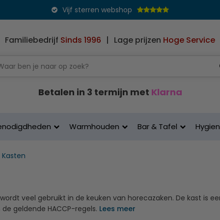
Vijf sterren webshop
Familiebedrijf
Sinds 1996
|
Lage prijzen
Hoge Service
Betalen in 3 termijn met
Klarna
enodigdheden
Warmhouden
Bar & Tafel
Hygie
Kasten
 wordt veel gebruikt in de keuken van horecazaken. De kast is een
 de geldende HACCP-regels.
Lees meer