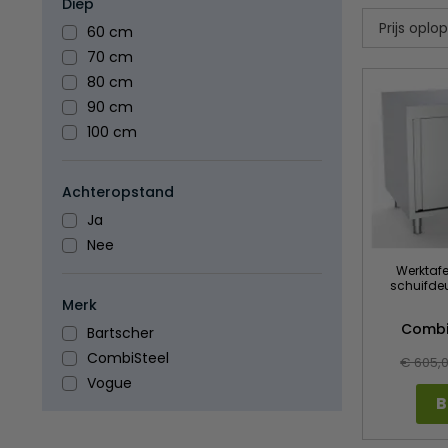
Diep
60 cm
70 cm
80 cm
90 cm
100 cm
Achteropstand
Ja
Nee
Werktafe
schuifdeu
Merk
Combi
Bartscher
CombiSteel
€ 605,
Vogue
B