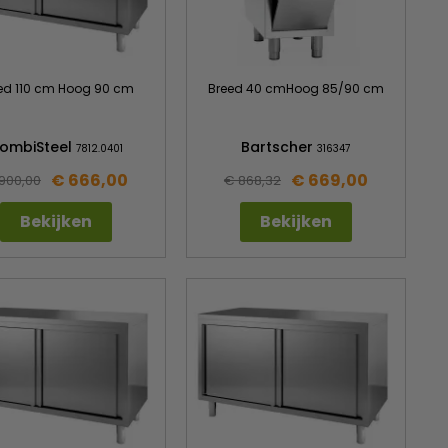
ed 110 cm Hoog 90 cm
Breed 40 cmHoog 85/90 cm
ombiSteel
Bartscher
7812.0401
316347
€ 666,00
€ 669,00
900,00
€ 868,32
Bekijken
Bekijken