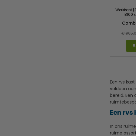
Werkkast | 
B100 
Combi
€ 905,
B
Een rvs kast
voldoen aan
bereid. Een 
ruimtebespar
Een rvs
In ons ruime
ruime assort