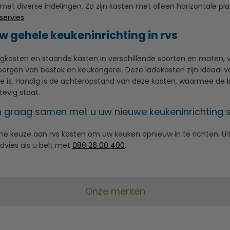
 met diverse indelingen. Zo zijn kasten met alleen horizontale 
servies
.
uw gehele keukeninrichting in rvs
kasten en staande kasten in verschillende soorten en maten, vin
bergen van bestek en keukengerei. Deze ladekasten zijn ideaal 
te is. Handig is de achteropstand van deze kasten, waarmee de
tevig staat.
en graag samen met u uw nieuwe keukeninrichting
ime keuze aan rvs kasten om uw keuken opnieuw in te richten. Uite
advies als u belt met
088 26 00 400
.
Onze merken