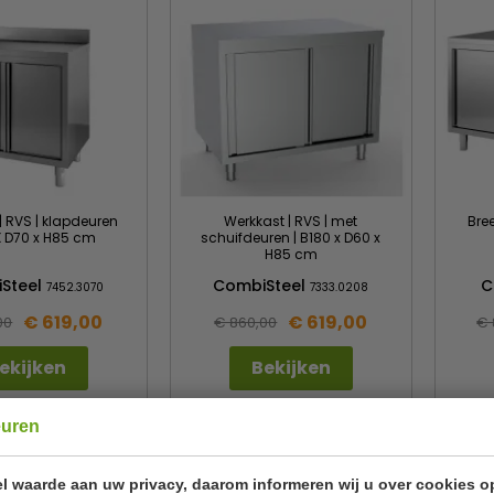
| RVS | klapdeuren
Werkkast | RVS | met
Bre
X D70 x H85 cm
schuifdeuren | B180 x D60 x
H85 cm
Steel
CombiSteel
C
7452.3070
7333.0208
€ 619,00
€ 619,00
00
€ 860,00
€ 
ekijken
Bekijken
euren
l waarde aan uw privacy, daarom informeren wij u over cookies o