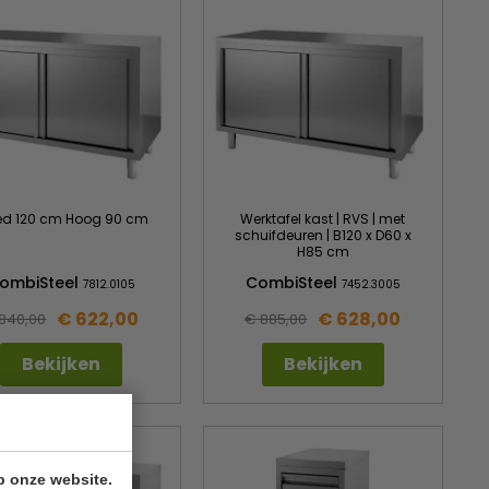
ed 120 cm Hoog 90 cm
Werktafel kast | RVS | met
schuifdeuren | B120 x D60 x
H85 cm
ombiSteel
CombiSteel
7812.0105
7452.3005
€ 622,00
€ 628,00
840,00
€ 885,00
Bekijken
Bekijken
p onze website.