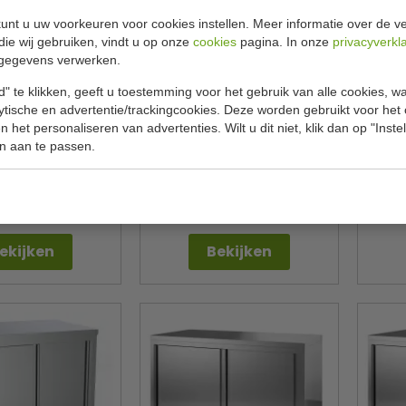
unt u uw voorkeuren voor cookies instellen. Meer informatie over de ve
die wij gebruiken, vindt u op onze
cookies
pagina. In onze
privacyverkl
gegevens verwerken.
" te klikken, geeft u toestemming voor het gebruik van alle cookies, 
lytische en advertentie/trackingcookies. Deze worden gebruikt voor het
 het personaliseren van advertenties. Wilt u dit niet, klik dan op "Inst
ktafel kast | met
Breed 100 cm Hoog 90 cm
Bre
ren | B100 x D70 x
n aan te passen.
H85 cm
Steel
CombiSteel
C
7452.3025
7812.0400
€ 640,00
€ 644,00
00
€ 870,00
€ 
ekijken
Bekijken