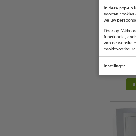
In deze pop-up k
soorten cookies 
we uw persoons
Door op "Akkoord
functionele, ana
van de website en
RVS wer
schuifdeu
cookievoorkeure
Combi
Instellingen
€ 865,
B