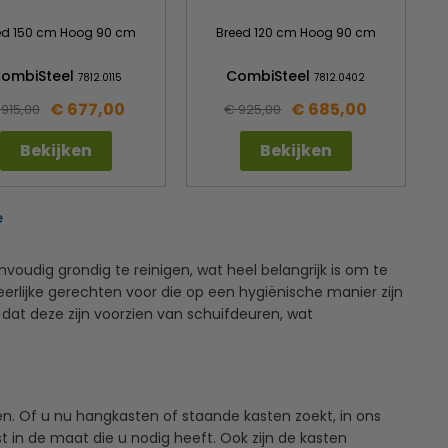
ed 150 cm Hoog 90 cm
Breed 120 cm Hoog 90 cm
ombiSteel
CombiSteel
7812.0115
7812.0402
€ 677,00
€ 685,00
 915,00
€ 925,00
Bekijken
Bekijken
e
voudig grondig te reinigen, wat heel belangrijk is om te
rlijke gerechten voor die op een hygiënische manier zijn
dat deze zijn voorzien van schuifdeuren, wat
en. Of u nu hangkasten of staande kasten zoekt, in ons
t in de maat die u nodig heeft. Ook zijn de kasten