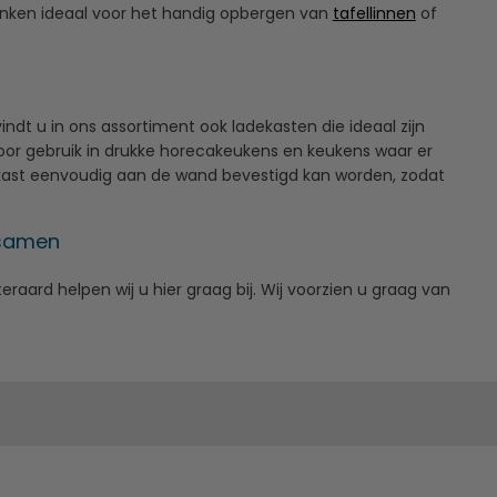
planken ideaal voor het handig opbergen van
tafellinnen
of
dt u in ons assortiment ook ladekasten die ideaal zijn
voor gebruik in drukke horecakeukens en keukens waar er
 kast eenvoudig aan de wand bevestigd kan worden, zodat
 samen
raard helpen wij u hier graag bij. Wij voorzien u graag van