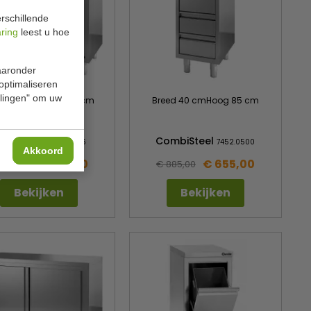
rschillende
aring
leest u hoe
waaronder
 optimaliseren
ellingen" om uw
ed 130 cm Hoog 90 cm
Breed 40 cmHoog 85 cm
ombiSteel
CombiSteel
7812.0106
7452.0500
Akkoord
€ 648,00
€ 655,00
875,00
€ 885,00
Bekijken
Bekijken