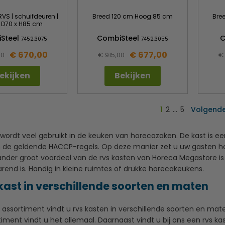
RVS | schuifdeuren |
Breed 120 cm Hoog 85 cm
Bre
x D70 x H85 cm
Steel
CombiSteel
C
7452.3075
7452.3055
€ 670,00
€ 677,00
00
€ 915,00
€
ekijken
Bekijken
1
2
…
5
Volgend
 wordt veel gebruikt in de keuken van horecazaken. De kast is een
 de geldende HACCP-regels. Op deze manier zet u uw gasten hee
ander groot voordeel van de rvs kasten van Horeca Megastore is 
end is. Handig in kleine ruimtes of drukke horecakeukens.
 kast in verschillende soorten en maten
 assortiment vindt u rvs kasten in verschillende soorten en mat
iment vindt u het allemaal. Daarnaast vindt u bij ons een rvs kas