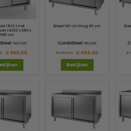
st | RVS | met
Breed 140 cm Hoog 90 cm
Bre
ren | B200 x D60 x
H85 cm
Steel
CombiSteel
C
7333.0210
7812.0110
€ 655,00
€ 666,00
00
€ 900,00
€ 
ekijken
Bekijken