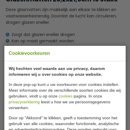
Deze glasmatten zijn makkelijk aan elkaar te klikken en
vaatwasserbestendig. Doordat de lucht kan circuleren,
drogen glazen sneller.
Zorgt dat glazen sneller drogen
Kan op maat gemaakt worden
Beschermt tegen glasbreuk
Cookievoorkeuren
Aan elkaar te bevestigen
Vaatwasserbestendig
Wij hechten veel waarde aan uw privacy, daarom
Specificaties
informeren wij u over cookies op onze website.
In deze pop-up kunt u uw voorkeuren voor cookies instellen.
Model
D 824
Meer informatie over de verschillende soorten cookies die wij
Afmeting B x D
32.2 x 21.5 cm
gebruiken, vindt u op onze
cookies
pagina. In onze
privacyverklaring
leest u hoe we uw persoonsgegevens
Aantal
10 stuks
verwerken.
Gewicht
350 gram
Door op "Akkoord" te klikken, geeft u toestemming voor het
gebruik van alle cookies, waaronder functionele, analytische
Materiaal
Kunststof
en advertentie/trackingcookies. Deze worden gebruikt voor