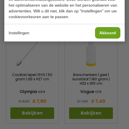
het optimaliseren van de website en het personaliseren van
advertenties. Wilt u dit niet, klik dan op "Instellingen" om uw
Is dit iets voor jou?
cookievoorkeuren aan te passen.
Instellingen
Akkoord
Cocktail lepel | RVS | 50
Barschenkers | geel |
gram | Ø3 x H27 cm
kunststof | 180 gram |
H33 x Ø10 cm
Olympia
Vogue
K474
C175
€ 7,90
€ 7,40
€ 8,39
€ 7,89
Bekijken
Bekijken