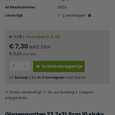
Artikelnummer
D824
Levertijd
1 - 2 werkdagen
€ 7,79
|
Voordeel € 0,49
€ 7,30
excl. btw
€
8,83
incl. btw
In winkelwagentje
Of
betaal
2,94
in 3 termijnen
met Klarna
✔ Gratis verzending* ✔ 24 uur levering ✔ Laagste
prijsgarantie
Glazenmatten 23,2x21,5cm 10 stuks