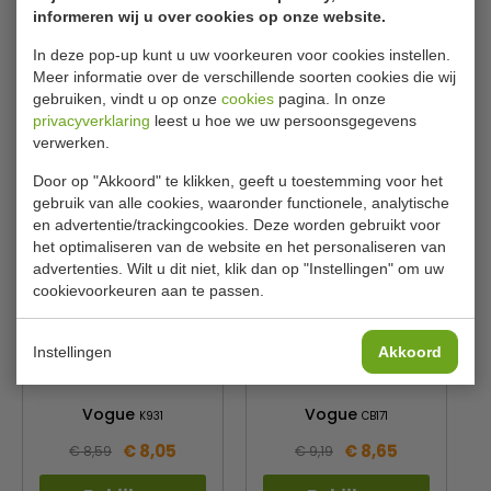
informeren wij u over cookies op onze website.
Inhoud
4 Liter
In deze pop-up kunt u uw voorkeuren voor cookies instellen.
Meer informatie over de verschillende soorten cookies die wij
Gerelateerde producten
gebruiken, vindt u op onze
cookies
pagina. In onze
privacyverklaring
leest u hoe we uw persoonsgegevens
verwerken.
Door op "Akkoord" te klikken, geeft u toestemming voor het
gebruik van alle cookies, waaronder functionele, analytische
en advertentie/trackingcookies. Deze worden gebruikt voor
het optimaliseren van de website en het personaliseren van
advertenties. Wilt u dit niet, klik dan op "Instellingen" om uw
cookievoorkeuren aan te passen.
GN 1/2 Deksel
GN 1/2 Div. maten
Instellingen
Akkoord
Vogue
Vogue
K931
CB171
€ 8,05
€ 8,65
€ 8,59
€ 9,19