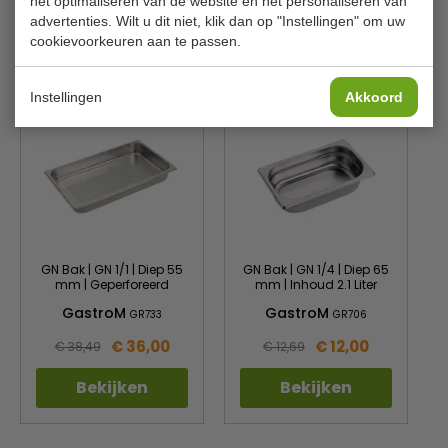
het optimaliseren van de website en het personaliseren van
advertenties. Wilt u dit niet, klik dan op "Instellingen" om uw
cookievoorkeuren aan te passen.
Is dit iets voor jou?
Instellingen
Akkoord
GN Bak | GN 1/1 | Diep 55
GN Bak | GN 1/4 | Diep 65
mm | Geperforeerd
mm | Inhoud 2.1 Liter
GastroM
GastroM
GR733
GR706
€ 36,00
€ 12,00
€ 38,49
€ 12,69
Bekijken
Bekijken