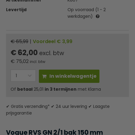
Artikelnummer
K807
Levertijd
Op voorraad (1 - 2
werkdagen)
€ 65,99
|
Voordeel € 3,99
€ 62,00
excl. btw
€
75,02
incl. btw
In winkelwagentje
Of
betaal
25,01
in 3 termijnen
met Klarna
✔ Gratis verzending* ✔ 24 uur levering ✔ Laagste
prijsgarantie
Vogue RVS GN 2/1 bak 150 mm