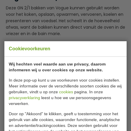
Deze GN 2/1 bakken van Vogue kunnen gebruikt worden
voor het koken, opslaan, opwarmen, vervoeren, koelen en
presenteren van voedsel. Het scheelt in de hoeveelheid
afwas, want de bakken kunnen direct vanuit de oven in de
vriezer en in de bain marie.
Merk: Vogue
Cookievoorkeuren
Inhoud: 43ltr
Dimensions: 150(h) x 650(b) x 530(d)mm
Lees meer
Wij hechten veel waarde aan uw privacy, daarom
Materiaal: RVS
informeren wij u over cookies op onze website.
Dikte materiaal: 0,8mm / 20 gauge
Specificaties
In deze pop-up kunt u uw voorkeuren voor cookies instellen.
Meer informatie over de verschillende soorten cookies die wij
Model
K 807
gebruiken, vindt u op onze
cookies
pagina. In onze
privacyverklaring
leest u hoe we uw persoonsgegevens
GN
2/1
verwerken.
Diep
150 mm
Door op "Akkoord" te klikken, geeft u toestemming voor het
Inhoud
43 liter
gebruik van alle cookies, waaronder functionele, analytische
en advertentie/trackingcookies. Deze worden gebruikt voor
Materiaal
RVS