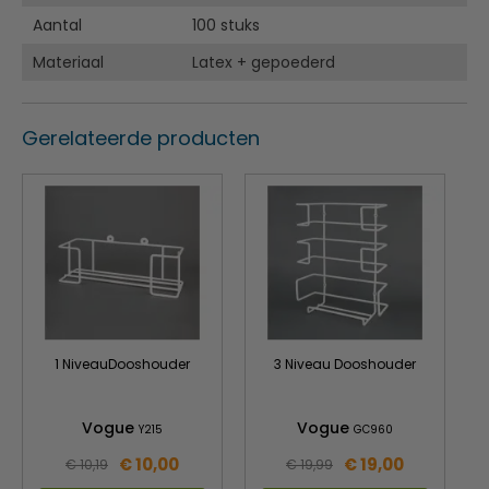
Aantal
100 stuks
Materiaal
Latex + gepoederd
Gerelateerde producten
1 NiveauDooshouder
3 Niveau Dooshouder
Vogue
Vogue
Y215
GC960
€ 10,00
€ 19,00
€ 10,19
€ 19,99