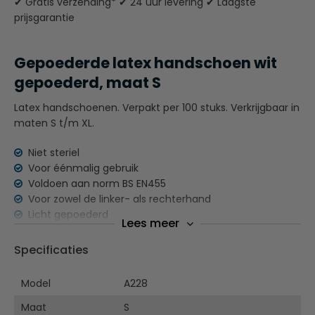
✔ Gratis verzending* ✔ 24 uur levering ✔ Laagste
prijsgarantie
Gepoederde latex handschoen wit
gepoederd, maat S
Latex handschoenen. Verpakt per 100 stuks. Verkrijgbaar in
maten S t/m XL.
Niet steriel
Voor éénmalig gebruik
Voldoen aan norm BS EN455
Voor zowel de linker- als rechterhand
Licht gepoederd
Lees meer
Specificaties
Model
A228
Maat
S