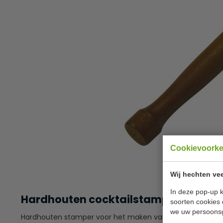
Cookievoork
Wij hechten vee
In deze pop-up k
Hardhouten cocktailstamper 20,5 c
soorten cookies 
we uw persoons
Hardhouten stamper voor het maken van de perfecte cock