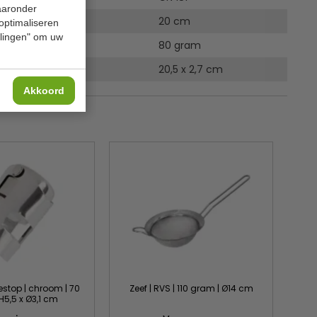
waaronder
20 cm
 optimaliseren
ellingen" om uw
80 gram
n h x Ø
20,5 x 2,7 cm
Akkoord
top | chroom | 70
Zeef | RVS | 110 gram | Ø14 cm
H5,5 x Ø3,1 cm