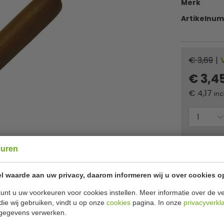
Merk
Artikelnu
€ 3,69
|
€ 3,4
€
4,17
inc
Of
betaa
euren
✔ Gratis ver
l waarde aan uw privacy, daarom informeren wij u over cookies o
unt u uw voorkeuren voor cookies instellen. Meer informatie over de ve
Specificat
m
die wij gebruiken, vindt u op onze
cookies
pagina. In onze
privacyverkl
gegevens verwerken.
tail.
Model