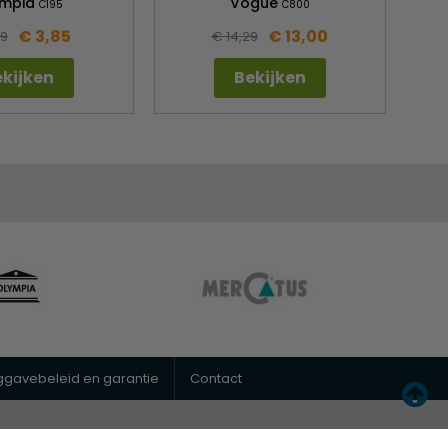
ympia
Vogue
C195
C800
€ 3,85
€ 13,00
09
€ 14,29
kijken
Bekijken
uggavebeleid en garantie
Contact