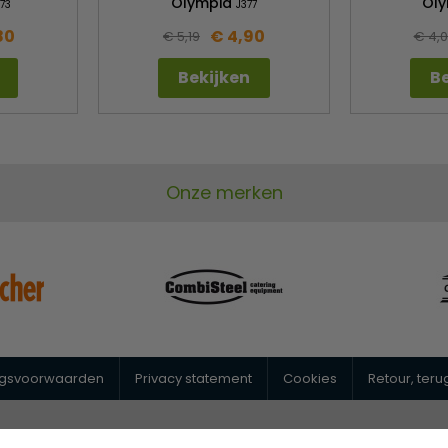
Olympia
Ol
73
J377
80
€ 4,90
€ 5,19
€ 4,
Bekijken
Be
Onze merken
ngsvoorwaarden
Privacy statement
Cookies
Retour, ter
@horeca-megastore.nl