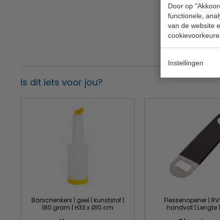
Door op "Akkoord
functionele, ana
van de website en
cookievoorkeure
Instellingen
Is dit iets voor jou?
Barschenkers | geel | kunststof |
Flessenopener | RV
180 gram | H33 x Ø10 cm
handvat | Lengte