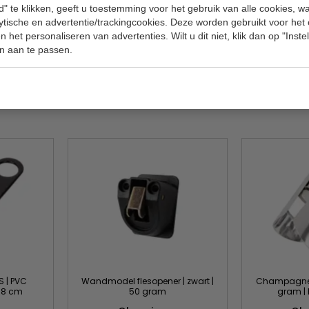
" te klikken, geeft u toestemming voor het gebruik van alle cookies, 
Maat
lytische en advertentie/trackingcookies. Deze worden gebruikt voor het
 het personaliseren van advertenties. Wilt u dit niet, klik dan op "Inst
Gewicht
n aan te passen.
Afmetinge
S | PVC
Wandmodel flesopener | zwart |
Champagnes
 18 cm
50 gram
gram | 