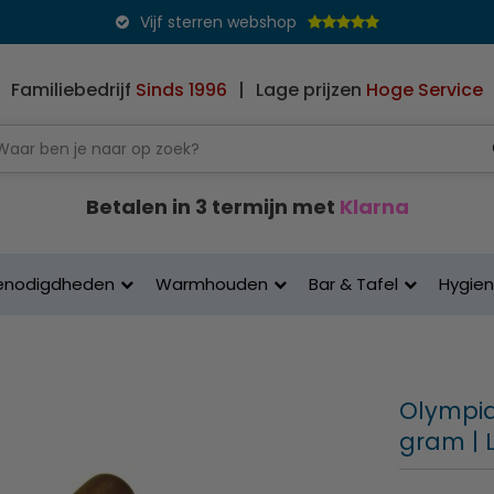
Vijf sterren webshop
Familiebedrijf
Sinds 1996
|
Lage prijzen
Hoge Service
Betalen in 3 termijn met
Klarna
enodigdheden
Warmhouden
Bar & Tafel
Hygie
Olympia
gram | 