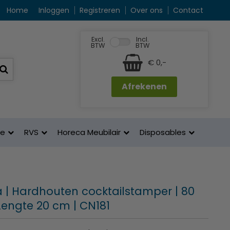
Home
Inloggen
Registreren
Over ons
Contact
Excl.
Incl.
BTW
BTW
€ 0,-
Afrekenen
ne
RVS
Horeca Meubilair
Disposables
 | Hardhouten cocktailstamper | 80
Lengte 20 cm | CN181