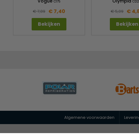
Vogue
Olympia
C175
CD2
€ 7,40
€ 4,
€ 7,89
€ 5,09
Bekijken
Bekijken
Algemene voorwaarden
Leveri
© 2026 Horeca Megastore
|
088 26 00 400
|
info