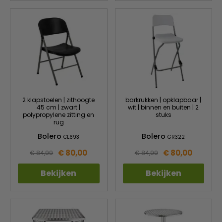
2 klapstoelen | zithoogte
barkrukken | opklapbaar |
45 cm | zwart |
wit | binnen en buiten | 2
polypropylene zitting en
stuks
rug
Bolero
Bolero
CE693
GR322
€ 80,00
€ 80,00
€ 84,99
€ 84,99
Bekijken
Bekijken