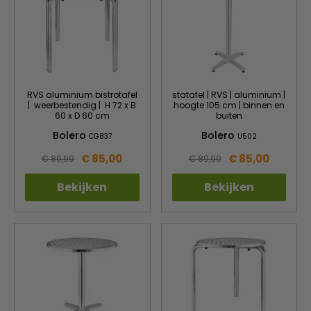
RVS aluminium bistrotafel
statafel | RVS | aluminium |
| weerbestendig | H 72 x B
hoogte 105 cm | binnen en
60 x D 60 cm
buiten
Bolero
Bolero
CG837
U502
€ 85,00
€ 85,00
€ 89,99
€ 89,99
Bekijken
Bekijken