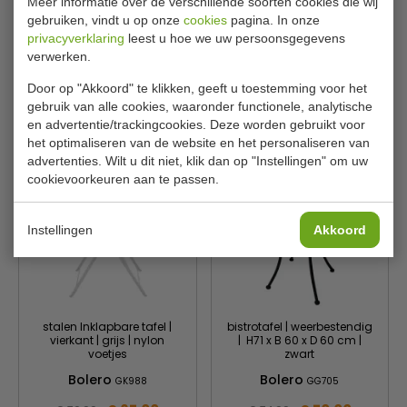
Meer informatie over de verschillende soorten cookies die wij
nylon voetjes |
voetjes | bestand UV
gemonteerd | zwart
straling | turquoise
gebruiken, vindt u op onze
cookies
pagina. In onze
privacyverklaring
leest u hoe we uw persoonsgegevens
Bolero
Bolero
GK989
GK985
verwerken.
€ 67,00
€ 67,00
€ 70,99
€ 70,99
Door op "Akkoord" te klikken, geeft u toestemming voor het
gebruik van alle cookies, waaronder functionele, analytische
Bekijken
Bekijken
en advertentie/trackingcookies. Deze worden gebruikt voor
het optimaliseren van de website en het personaliseren van
advertenties. Wilt u dit niet, klik dan op "Instellingen" om uw
cookievoorkeuren aan te passen.
Instellingen
Akkoord
stalen Inklapbare tafel |
bistrotafel | weerbestendig
vierkant | grijs | nylon
| H71 x B 60 x D 60 cm |
voetjes
zwart
Bolero
Bolero
GK988
GG705