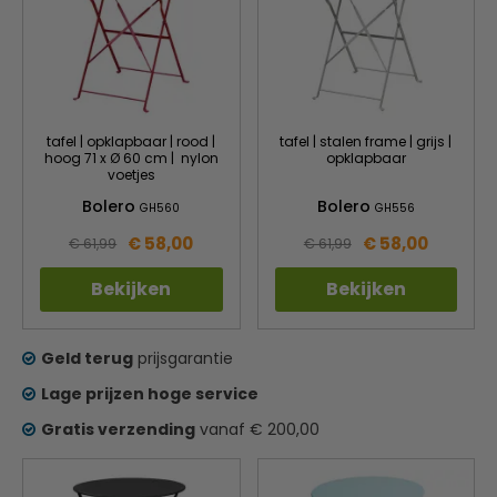
tafel | opklapbaar | rood |
tafel | stalen frame | grijs |
hoog 71 x Ø 60 cm | nylon
opklapbaar
voetjes
Bolero
Bolero
GH560
GH556
€ 58,00
€ 58,00
€ 61,99
€ 61,99
Bekijken
Bekijken
Geld terug
prijsgarantie
Lage prijzen hoge service
Gratis verzending
vanaf € 200,00