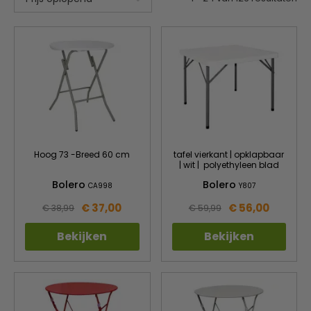
Hoog 73 -Breed 60 cm
tafel vierkant | opklapbaar
| wit | polyethyleen blad
Bolero
Bolero
CA998
Y807
€ 37,00
€ 56,00
€ 38,99
€ 59,99
Bekijken
Bekijken