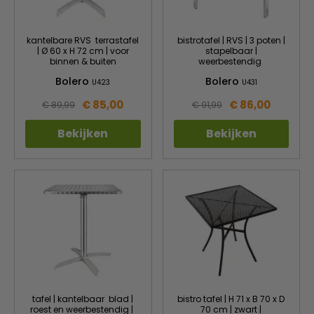
kantelbare RVS terrastafel
bistrotafel | RVS | 3 poten |
| Ø 60 x H 72 cm | voor
stapelbaar |
binnen & buiten
weerbestendig
Bolero
Bolero
U423
U431
€ 85,00
€ 86,00
€ 89,99
€ 91,99
Bekijken
Bekijken
tafel | kantelbaar blad |
bistro tafel | H 71 x B 70 x D
roest en weerbestendig |
70 cm | zwart |