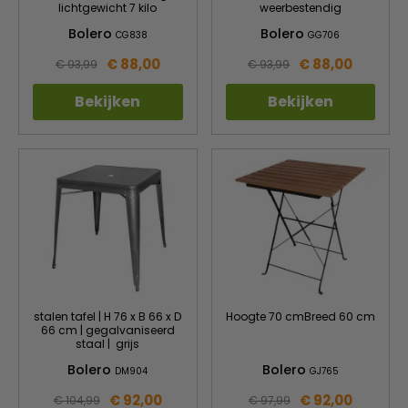
lichtgewicht 7 kilo
weerbestendig
Bolero
Bolero
CG838
GG706
€ 88,00
€ 88,00
€ 93,99
€ 93,99
Bekijken
Bekijken
stalen tafel | H 76 x B 66 x D
Hoogte 70 cmBreed 60 cm
66 cm | gegalvaniseerd
staal | grijs
Bolero
Bolero
DM904
GJ765
€ 92,00
€ 92,00
€ 104,99
€ 97,99