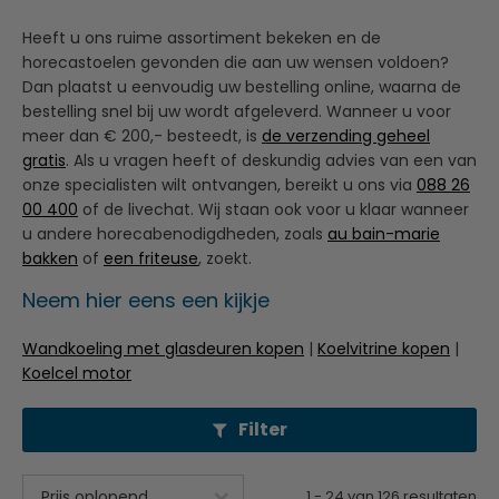
Heeft u ons ruime assortiment bekeken en de
horecastoelen gevonden die aan uw wensen voldoen?
Dan plaatst u eenvoudig uw bestelling online, waarna de
bestelling snel bij uw wordt afgeleverd. Wanneer u voor
meer dan € 200,- besteedt, is
de verzending geheel
gratis
. Als u vragen heeft of deskundig advies van een van
onze specialisten wilt ontvangen, bereikt u ons via
088 26
00 400
of de livechat. Wij staan ook voor u klaar wanneer
u andere horecabenodigdheden, zoals
au bain-marie
bakken
of
een friteuse
, zoekt.
Neem hier eens een kijkje
Wandkoeling met glasdeuren kopen
|
Koelvitrine kopen
|
Koelcel motor
Filter
1
-
24
van
126
resultaten