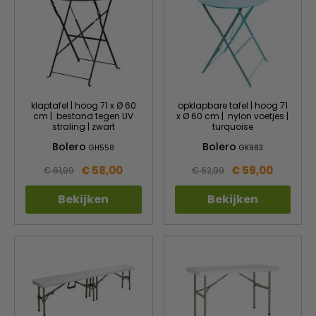
klaptafel | hoog 71 x Ø 60
opklapbare tafel | hoog 71
cm | bestand tegen UV
x Ø 60 cm | nylon voetjes |
straling | zwart
turquoise
Bolero
Bolero
GH558
GK983
€ 58,00
€ 59,00
€ 61,99
€ 62,99
Bekijken
Bekijken