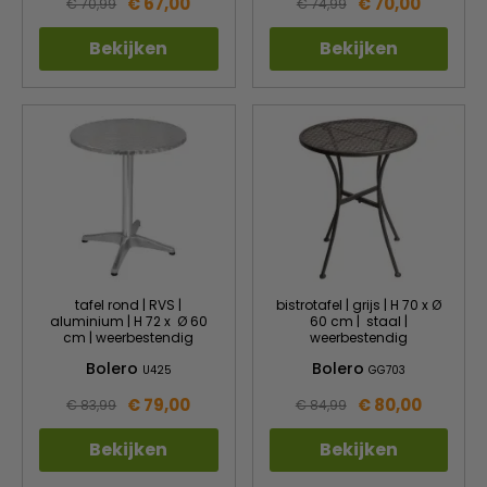
€ 67,00
€ 70,00
€ 70,99
€ 74,99
Bekijken
Bekijken
tafel rond | RVS |
bistrotafel | grijs | H 70 x Ø
aluminium | H 72 x Ø 60
60 cm | staal |
cm | weerbestendig
weerbestendig
Bolero
Bolero
U425
GG703
€ 79,00
€ 80,00
€ 83,99
€ 84,99
Bekijken
Bekijken