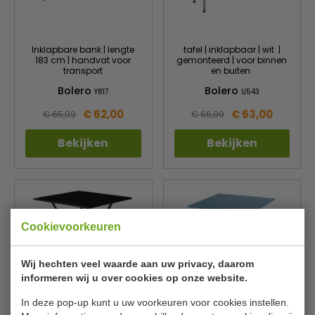
Inklapbare bank | lengte
tafel | inklapbaar | wit |
183 cm | handvat voor
gemonteerd | voor binnen
transport
en buiten
Bolero
Bolero
Y817
U543
€ 62,00
€ 63,00
€ 65,99
€ 66,99
Bekijken
Bekijken
Cookievoorkeuren
Wij hechten veel waarde aan uw privacy, daarom
informeren wij u over cookies op onze website.
In deze pop-up kunt u uw voorkeuren voor cookies instellen.
klaptafel | stalen frame |
inklapbare tafel | nylon