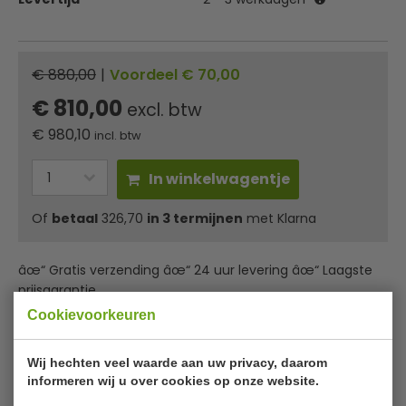
€ 880,00
|
Voordeel € 70,00
€ 810,00
excl. btw
€
980,10
incl. btw
In winkelwagentje
Of
betaal
326,70
in 3 termijnen
met Klarna
âœ“ Gratis verzending âœ“ 24 uur levering âœ“ Laagste
prijsgarantie
Cookievoorkeuren
Elcold ELB 35 diepvrieskist met een
Wij hechten veel waarde aan uw privacy, daarom
klapdeksel.
informeren wij u over cookies op onze website.