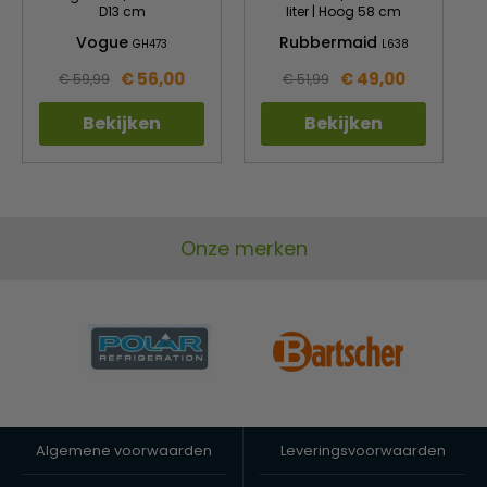
D13 cm
liter | Hoog 58 cm
Vogue
Rubbermaid
GH473
L638
€ 56,00
€ 49,00
€ 59,99
€ 51,99
Bekijken
Bekijken
Onze merken
Algemene voorwaarden
Leveringsvoorwaarden