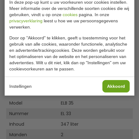
Voorzien van een stevige handgreep met slot.
In deze pop-up kunt u uw voorkeuren voor cookies instellen.
Aluminium gehamerde binnenbak.
Meer informatie over de verschillende soorten cookies die wij
Inclusief 2 manden
gebruiken, vindt u op onze
cookies
pagina. In onze
Geen condensvorming dankzij de warme wand
privacyverklaring
leest u hoe we uw persoonsgegevens
constructie
verwerken.
Door op "Akkoord" te klikken, geeft u toestemming voor het
Optie: Elektronische uitlezing met alarmfunctie, Frame
gebruik van alle cookies, waaronder functionele, analytische
met wielen, Scheidingsrekken voor de kist.
en advertentie/trackingcookies. Deze worden gebruikt voor
het optimaliseren van de website en het personaliseren van
Bijlages
advertenties. Wilt u dit niet, klik dan op "Instellingen" om uw
cookievoorkeuren aan te passen.
Brochure
Instellingen
Akkoord
Specificaties
Model
ELB 35
Nummer
EL 33
Inhoud
347 liter
Manden
2