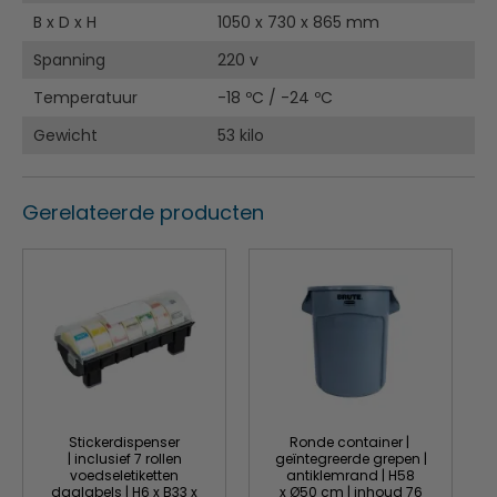
B x D x H
1050 x 730 x 865 mm
Spanning
220 v
Temperatuur
-18 ºC / -24 ºC
Gewicht
53 kilo
Gerelateerde producten
Stickerdispenser
Ronde container |
| inclusief 7 rollen
geïntegreerde grepen |
voedseletiketten
antiklemrand | H58
daglabels | H6 x B33 x
x Ø50 cm | inhoud 76