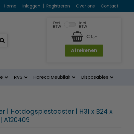
Home
Inloggen
Registreren
Over ons
Contact
Excl.
Incl.
BTW
BTW
€ 0,-
Afrekenen
ne
RVS
Horeca Meubilair
Disposables
r | Hotdogspiestoaster | H31 x B24 x
| A120409