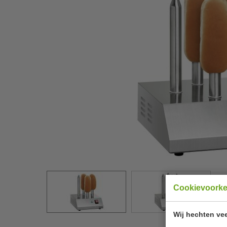
Cookievoork
Wij hechten vee