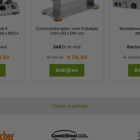
et 4
Curryworstsnijder | voor 11 plakjes
Worstenwarm
39 x B50 x
| H21 x B3 x D16 cm
af
SARO
Bart
0408
175-1500
1,00
€ 115,00
€ 135,00
€ 498,0
Bekijken
Be
Onze merken