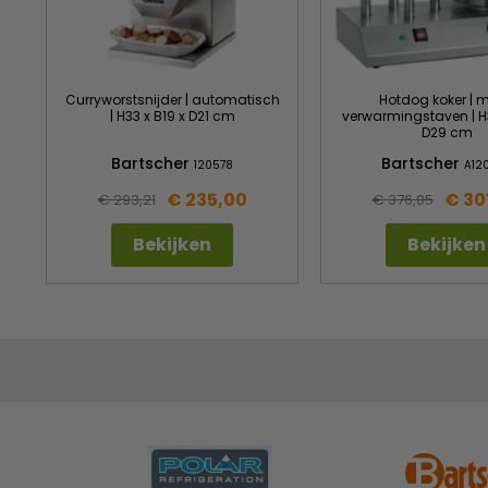
Curryworstsnijder | automatisch
Hotdog koker | m
| H33 x B19 x D21 cm
verwarmingstaven | H
D29 cm
Bartscher
Bartscher
120578
A12
€ 235,00
€ 30
€ 293,21
€ 376,05
Bekijken
Bekijken