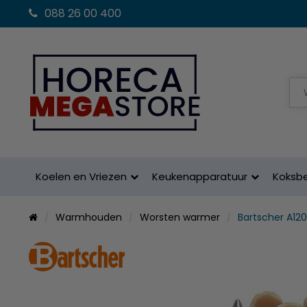
088 26 00 400
Koelen en Vriezen
Keukenapparatuur
Koksb
Warmhouden
Worsten warmer
Bartscher A12