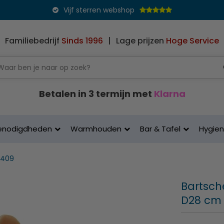
Vijf sterren webshop
Familiebedrijf
Sinds 1996
|
Lage prijzen
Hoge Service
Betalen in 3 termijn met
Klarna
enodigdheden
Warmhouden
Bar & Tafel
Hygie
0409
Bartsche
D28 cm 