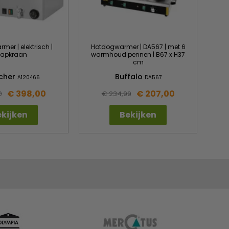
er | elektrisch |
Hotdogwarmer | DA567 | met 6
tapkraan
warmhoud pennen | B67 x H37
cm
scher
Buffalo
A120466
DA567
€ 398,00
€ 207,00
0
€ 234,99
kijken
Bekijken