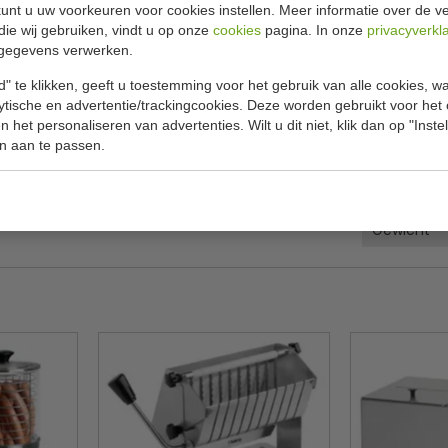
Specificat
unt u uw voorkeuren voor cookies instellen. Meer informatie over de ve
die wij gebruiken, vindt u op onze
cookies
pagina. In onze
privacyverkl
oaster" maakt u hotdog-equipment compleet.
gegevens verwerken.
Model
" te klikken, geeft u toestemming voor het gebruik van alle cookies, 
Afmeting B
lytische en advertentie/trackingcookies. Deze worden gebruikt voor het
 het personaliseren van advertenties. Wilt u dit niet, klik dan op "Inst
Aansluitw
n aan te passen.
Temperatu
Materiaal
Gewicht