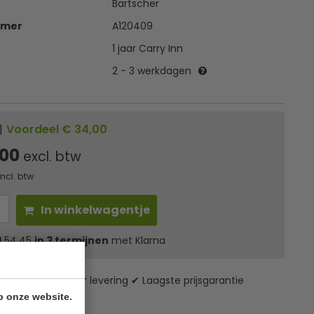
Bartscher
mmer
A120409
1 jaar Carry Inn
2 - 3 werkdagen
|
Voordeel € 34,00
,00
excl. btw
incl. btw
In winkelwagentje
l
54,45
in 3 termijnen
met Klarna
zending* ✔ 24 uur levering ✔ Laagste prijsgarantie
p onze website.