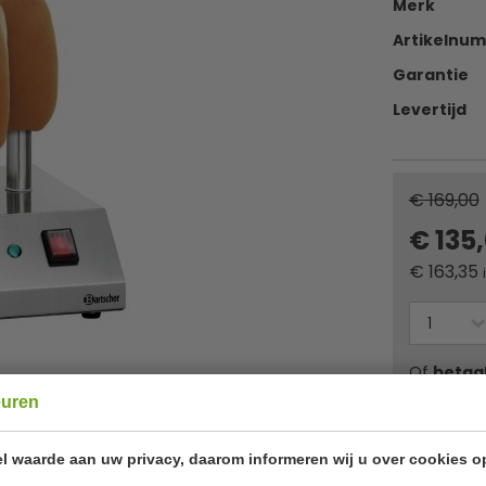
Merk
Artikelnu
Garantie
Levertijd
€ 169,00
€ 135
€
163,35
Of
betaa
euren
✔ Gratis ver
l waarde aan uw privacy, daarom informeren wij u over cookies o