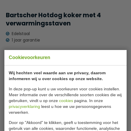
Bartscher Hotdog koker met 4
verwarmingsstaven
Edelstaal
1 jaar garantie
Bijlages
Cookievoorkeuren
Gebruiksaanwijzing
Wij hechten veel waarde aan uw privacy, daarom
Specificaties
informeren wij u over cookies op onze website.
In deze pop-up kunt u uw voorkeuren voor cookies instellen.
Model
BA120408
Meer informatie over de verschillende soorten cookies die wij
gebruiken, vindt u op onze
cookies
pagina. In onze
Afmeting B x D x H
50 x 28,5 x 39 cm
privacyverklaring
leest u hoe we uw persoonsgegevens
Afmeting Ø x H
20 x 24 cm
verwerken.
Temperatuurbereik
+40ºC tot +100ºC
Door op "Akkoord" te klikken, geeft u toestemming voor het
gebruik van alle cookies, waaronder functionele, analytische