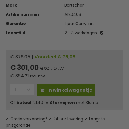
Merk
Bartscher
Artikelnummer
A120408
Garantie
1 jaar Carry Inn
Levertijd
2 - 3 werkdagen
€ 376,05
|
Voordeel € 75,05
€ 301,00
excl. btw
€
364,21
incl. btw
In winkelwagentje
Of
betaal
121,40
in 3 termijnen
met Klarna
✔ Gratis verzending* ✔ 24 uur levering ✔ Laagste
prijsgarantie