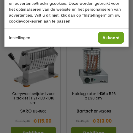
Aansluitwaarde
0,96 kW / 230 V 50 Hz
en advertentie/trackingcookies. Deze worden gebruikt voor
het optimaliseren van de website en het personaliseren van
Gewicht
7.63 kilo
advertenties. Wilt u dit niet, klik dan op "Instellingen" om uw
cookievoorkeuren aan te passen.
Is dit iets voor jou?
Instellingen
Akkoord
Curryworstsnijder | voor
Hotdog koker | H36 x B26
11 plakjes | H21 x B3 x D16
x D30 cm
cm
SARO
Bartscher
175-1500
A120401
€ 115,00
€ 313,00
€ 135,00
€ 391,31