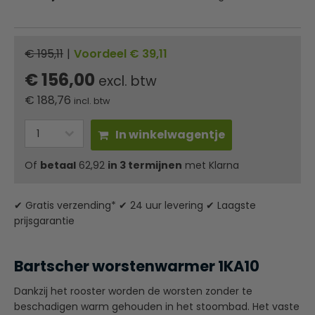
€ 195,11
|
Voordeel € 39,11
€ 156,00
excl. btw
€
188,76
incl. btw
In winkelwagentje
Of
betaal
62,92
in 3 termijnen
met Klarna
✔ Gratis verzending* ✔ 24 uur levering ✔ Laagste
prijsgarantie
Bartscher worstenwarmer 1KA10
Dankzij het rooster worden de worsten zonder te
beschadigen warm gehouden in het stoombad. Het vaste