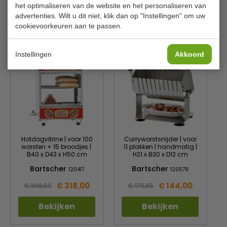
het optimaliseren van de website en het personaliseren van
advertenties. Wilt u dit niet, klik dan op "Instellingen" om uw
cookievoorkeuren aan te passen.
Is dit iets voor jou?
Instellingen
Akkoord
Hotdogvitrine | voor 100
Curryworstsnijder | voor
worsten + 15 broodjes |
11 plakken | handmatig |
B40 x D43 x H50 cm
H21 x B30 x D12 cm
Bartscher
Bartscher
120417
120579
€ 318,00
€ 144,00
€ 398,00
€ 179,85
Bekijken
Bekijken