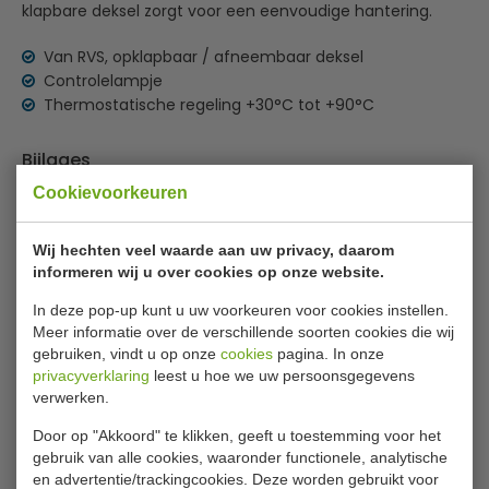
klapbare deksel zorgt voor een eenvoudige hantering.
Van RVS, opklapbaar / afneembaar deksel
Controlelampje
Thermostatische regeling +30°C tot +90°C
Bijlages
Cookievoorkeuren
Gebruiksaanwijzing
Specificaties
Wij hechten veel waarde aan uw privacy, daarom
informeren wij u over cookies op onze website.
Model
BA120465
In deze pop-up kunt u uw voorkeuren voor cookies instellen.
Meer informatie over de verschillende soorten cookies die wij
Afmeting B x D x H
27 x 35 x 24 cm
gebruiken, vindt u op onze
cookies
pagina. In onze
Afmeting B x D x H bassin
24 x 30 x 15 cm
privacyverklaring
leest u hoe we uw persoonsgegevens
verwerken.
Temperatuurbereik
+30ºC tot +90ºC
Door op "Akkoord" te klikken, geeft u toestemming voor het
Aansluitwaarde
1 kW
gebruik van alle cookies, waaronder functionele, analytische
en advertentie/trackingcookies. Deze worden gebruikt voor
Gewicht
5.6 kilo