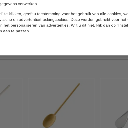
Specificat
gegevens verwerken.
" te klikken, geeft u toestemming voor het gebruik van alle cookies, 
ookgerei, zoals pannen en bakplaten, want het
Model
lytische en advertentie/trackingcookies. Deze worden gebruikt voor het
essionele keukens als voor thuis en inzetbaar
 het personaliseren van advertenties. Wilt u dit niet, klik dan op "Inst
Lengte
robuust, duurzaam en stevig en bestand tegen
n aan te passen.
Materiaal
Gewicht