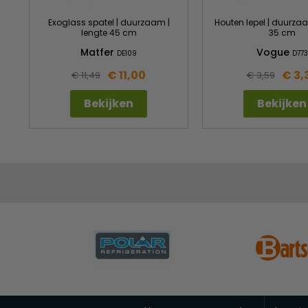
Exoglass spatel | duurzaam |
Houten lepel | duurzaa
lengte 45 cm
35 cm
Matfer
Vogue
DE109
D773
€ 11,00
€ 3,
€ 11,49
€ 3,59
Bekijken
Bekijken