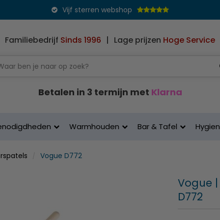
Vijf sterren webshop
Familiebedrijf
Sinds 1996
|
Lage prijzen
Hoge Service
Betalen in 3 termijn met
Klarna
enodigdheden
Warmhouden
Bar & Tafel
Hygie
rspatels
Vogue D772
Vogue | 
D772