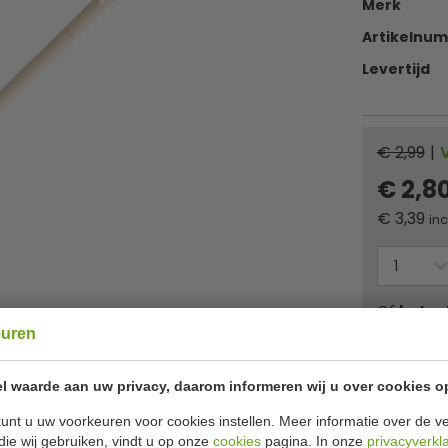
Merk
Artikelnu
Levertijd
€ 2,99
|
€ 2,8
€
3,39
inc
Of
betaa
euren
✔ Gratis ver
l waarde aan uw privacy, daarom informeren wij u over cookies o
unt u uw voorkeuren voor cookies instellen. Meer informatie over de ve
die wij gebruiken, vindt u op onze
cookies
pagina. In onze
privacyverkl