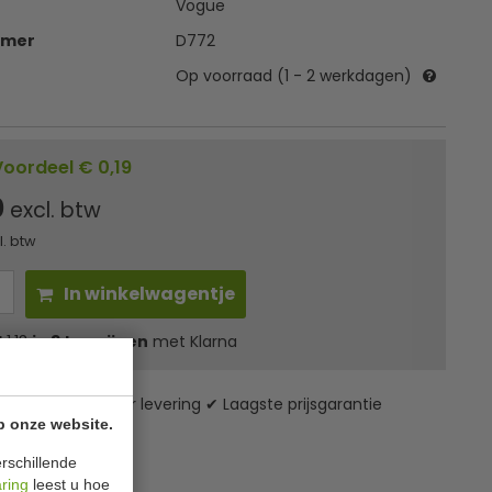
Vogue
mmer
D772
Op voorraad (1 - 2 werkdagen)
Voordeel € 0,19
0
excl. btw
l. btw
In winkelwagentje
l
1,13
in 3 termijnen
met Klarna
zending* ✔ 24 uur levering ✔ Laagste prijsgarantie
p onze website.
rschillende
aring
leest u hoe