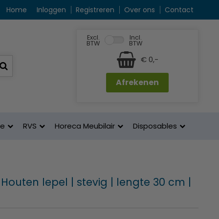
Home
Inloggen
Registreren
Over ons
Contact
Excl.
Incl.
BTW
BTW
€ 0,-
Afrekenen
ne
RVS
Horeca Meubilair
Disposables
Houten lepel | stevig | lengte 30 cm |