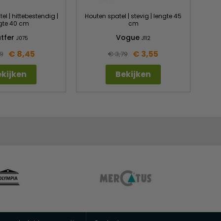
el | hittebestendig |
Houten spatel | stevig | lengte 45
gte 40 cm
cm
tfer
Vogue
J075
J112
€ 8,45
€ 3,55
9
€ 3,79
kijken
Bekijken