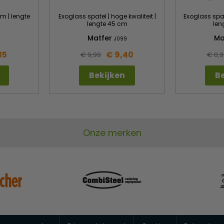
m | lengte
Exoglass spatel | hoge kwaliteit |
Exoglass spat
lengte 45 cm
len
Matfer
Ma
J099
35
€ 9,40
€ 9,99
€ 8,9
Bekijken
Be
Onze merken