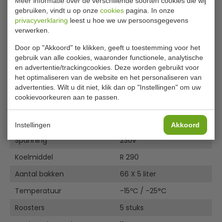
Meer informatie over de verschillende soorten cookies die wij
7472.0120 dimensions
gebruiken, vindt u op onze
cookies
pagina. In onze
Manual_7472.0120
privacyverklaring
leest u hoe we uw persoonsgegevens
Exploded view 7472.0120 (2018)
verwerken.
EU DECLARATION OF CONFORMITY 7472.0120
7472.0120 Energy Label
Door op "Akkoord" te klikken, geeft u toestemming voor het
gebruik van alle cookies, waaronder functionele, analytische
Specificaties
en advertentie/trackingcookies. Deze worden gebruikt voor
het optimaliseren van de website en het personaliseren van
advertenties. Wilt u dit niet, klik dan op "Instellingen" om uw
Artikelnummer
7472.0120
cookievoorkeuren aan te passen.
B x D x H
667 x 895 x 2020 mm
B x D x H inwendig
547 x 775 x 1553 mm
Instellingen
Akkoord
Spanning
230v
Koelmiddel
R 290
Aantal bakken
66 X 5 liter
Temperatuur
-15ºC / -25°C
Roosters
5 stuks