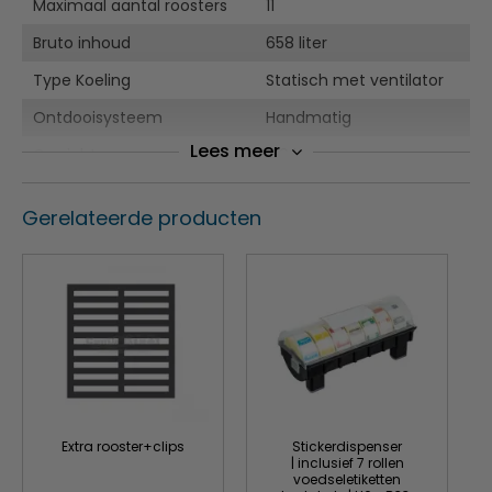
Maximaal aantal roosters
11
Bruto inhoud
658 liter
Type Koeling
Statisch met ventilator
Ontdooisysteem
Handmatig
Lees meer
Gewicht
150 kg
Gerelateerde producten
Extra rooster+clips
Stickerdispenser
| inclusief 7 rollen
voedseletiketten