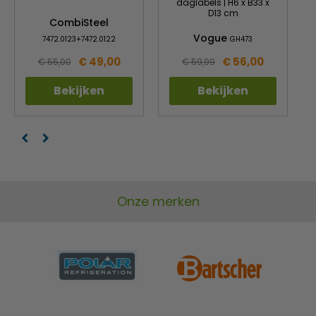
daglabels | H6 x B33 x
D13 cm
CombiSteel
Vogue
7472.0123+7472.0122
GH473
€ 49,00
€ 56,00
€ 55,00
€ 59,99
Bekijken
Bekijken
Onze merken