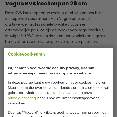
Vogue RVS koekenpan 28 cm
Deze RVS koekenpannen maken deel uit van ons best
verkopende assortiment van Vogue en bieden
uitstekende, professionele kwaliteit voor een
aantrekkelijke prijs. Ze zijn gemaakt van hoge kwaliteit,
stevig 18/10 RVS en voorzien van een koelblijvend, gelast
handvat om ze eenvoudig en veilig te verplaatsen.
Sterke RVS constructie met een lange levensduur
Cookievoorkeuren
Geschikt voor alle kookoppervlakken, inclusief inductie
Lees meer
Eenvoudig schoon te maken - vaatwasserbestendig
Wij hechten veel waarde aan uw privacy, daarom
Zeer stevig gelast handvat
Specificaties
informeren wij u over cookies op onze website.
Handige schenktuit
0,8mm dikke RVS wand en een 6mm dikke aluminium
In deze pop-up kunt u uw voorkeuren voor cookies instellen.
Model
M 926
bodem
Meer informatie over de verschillende soorten cookies die wij
gebruiken, vindt u op onze
cookies
pagina. In onze
Afmeting H x Ø
5 x 28 cm
privacyverklaring
leest u hoe we uw persoonsgegevens
Materiaal
RVS en aluminium
verwerken.
Inhoud
2,72 liter
Door op "Akkoord" te klikken, geeft u toestemming voor het