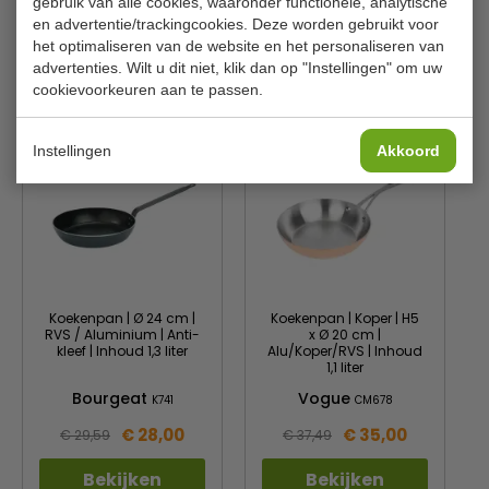
gebruik van alle cookies, waaronder functionele, analytische
Gewicht
1,68 kg
en advertentie/trackingcookies. Deze worden gebruikt voor
het optimaliseren van de website en het personaliseren van
advertenties. Wilt u dit niet, klik dan op "Instellingen" om uw
Is dit iets voor jou?
cookievoorkeuren aan te passen.
Instellingen
Akkoord
Koekenpan | Ø 24 cm |
Koekenpan | Koper | H5
RVS / Aluminium | Anti-
x Ø 20 cm |
kleef | Inhoud 1,3 liter
Alu/Koper/RVS | Inhoud
1,1 liter
Bourgeat
Vogue
K741
CM678
€ 28,00
€ 35,00
€ 29,59
€ 37,49
Bekijken
Bekijken