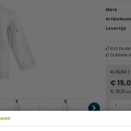
Merk
Artikelnu
Levertijd
RVS Druk
Dubbele sl
€ 15,59
|
€ 15,
€
18,15
in
Of
betaa
euren