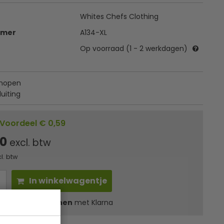
Whites Chefs Clothing
mmer
A134-XL
Op voorraad (1 - 2 werkdagen)
knopen
uiting
Voordeel € 0,59
00
excl. btw
cl. btw
In winkelwagentje
l
6,05
in 3 termijnen
met Klarna