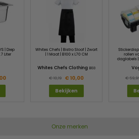
VS | Diep
Whites Chefs | Bistro Sloof | Zwart
Stickerdisp
7 Liter
| 1 Maat | B100 x L70 CM
rollen v
daglabels |
Whites Chefs Clothing
Vo
3
B133
,00
€ 10,00
€ 10,19
€ 59,9
Bekijken
Be
Onze merken