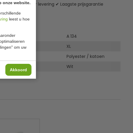
p onze website.
zending* ✔ 24 uur levering ✔ Laagste prijsgarantie
rschillende
aring
leest u hoe
ies
waaronder
A 134
 optimaliseren
XL
ellingen" om uw
Polyester / katoen
Wit
Akkoord