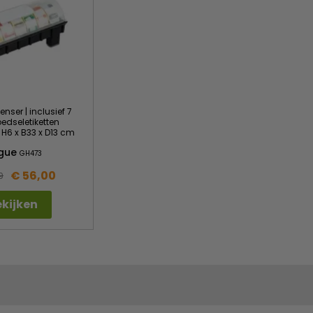
enser | inclusief 7
oedseletiketten
 H6 x B33 x D13 cm
gue
GH473
€ 56,00
9
kijken