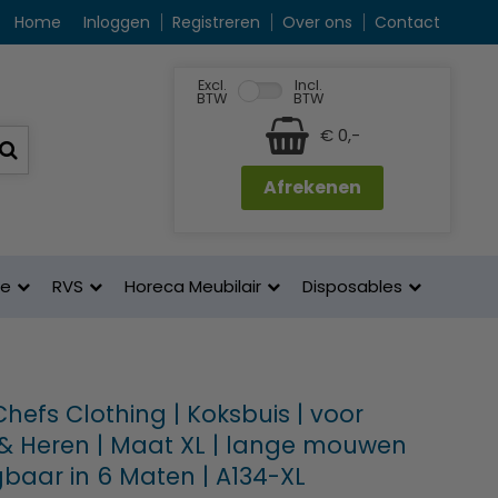
Home
Inloggen
Registreren
Over ons
Contact
Excl.
Incl.
BTW
BTW
€ 0,-
Afrekenen
ne
RVS
Horeca Meubilair
Disposables
hefs Clothing | Koksbuis | voor
 Heren | Maat XL | lange mouwen
jgbaar in 6 Maten | A134-XL