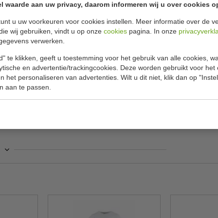
l waarde aan uw privacy, daarom informeren wij u over cookies o
✔ Gratis ver
unt u uw voorkeuren voor cookies instellen. Meer informatie over de ve
die wij gebruiken, vindt u op onze
cookies
pagina. In onze
privacyverkl
Specificat
ering dubbele sluiting maat XL
gegevens verwerken.
an uitstekend kwaliteit geschikt voor alle
" te klikken, geeft u toestemming voor het gebruik van alle cookies, 
Model
.
lytische en advertentie/trackingcookies. Deze worden gebruikt voor het
Maat
 het personaliseren van advertenties. Wilt u dit niet, klik dan op "Inst
n aan te passen.
Materiaal
Kleur