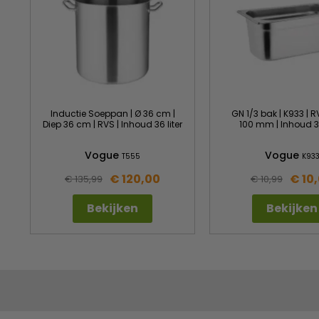
Inductie Soeppan | Ø 36 cm |
GN 1/3 bak | K933 | R
Diep 36 cm | RVS | Inhoud 36 liter
100 mm | Inhoud 3.
Vogue
Vogue
T555
K93
€ 120,00
€ 10
€ 135,99
€ 10,99
Bekijken
Bekijken