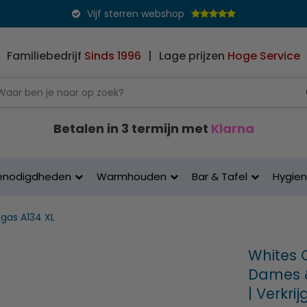
Vijf sterren webshop
Familiebedrijf
Sinds 1996
|
Lage prijzen
Hoge Service
Betalen in 3 termijn met
Klarna
enodigdheden
Warmhouden
Bar & Tafel
Hygie
gas A134 XL
Whites C
Dames &
| Verkri