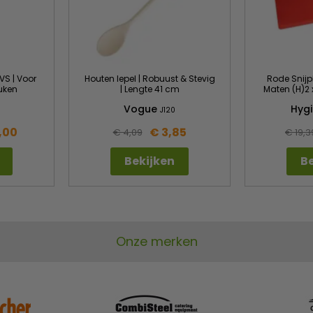
VS | Voor
Houten lepel | Robuust & Stevig
Rode Snijpl
uken
| Lengte 41 cm
Maten (H)2 
Vogue
Hygi
J120
,00
€ 3,85
€ 4,09
€ 19,3
Bekijken
Be
Onze merken