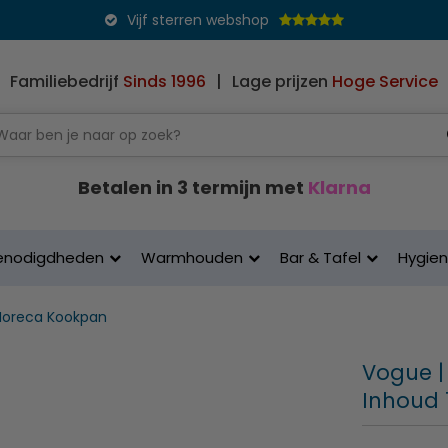
Vijf sterren webshop
Familiebedrijf
Sinds 1996
|
Lage prijzen
Hoge Service
Betalen in 3 termijn met
Klarna
enodigdheden
Warmhouden
Bar & Tafel
Hygie
Horeca Kookpan
Vogue |
Inhoud 1