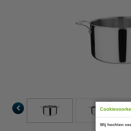
Cookievoork
Wij hechten vee