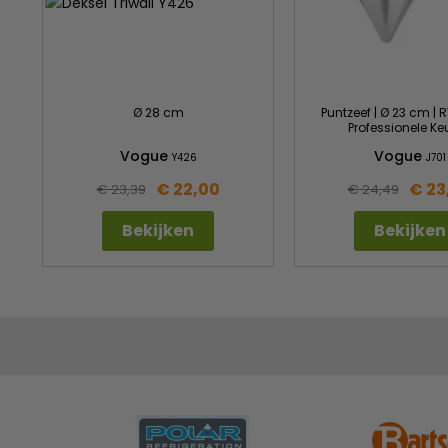
Ø 28 cm
Puntzeef | Ø 23 cm | R
Professionele Ke
Vogue
Vogue
Y426
J701
€ 22,00
€ 23
€ 23,39
€ 24,49
Bekijken
Bekijken