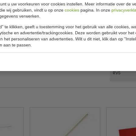
Specificat
unt u uw voorkeuren voor cookies instellen. Meer informatie over de ve
die wij gebruiken, vindt u op onze
cookies
pagina. In onze
privacyverkl
 sandwichlaag van thermisch aluminium tussen
gegevens verwerken.
Model
der hot spots. Dit maakt de pan ideaal voor
" te klikken, geeft u toestemming voor het gebruik van alle cookies, 
Diameter
oor geweldige resultaten.
lytische en advertentie/trackingcookies. Deze worden gebruikt voor het
Liter
 het personaliseren van advertenties. Wilt u dit niet, klik dan op "Inst
n aan te passen.
Diepte
Wanden
RVS