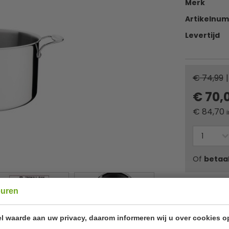
Merk
Artikelnu
Levertijd
€ 74,99
|
€ 70,
€
84,70
Of
betaa
✔ Gratis ver
euren
l waarde aan uw privacy, daarom informeren wij u over cookies o