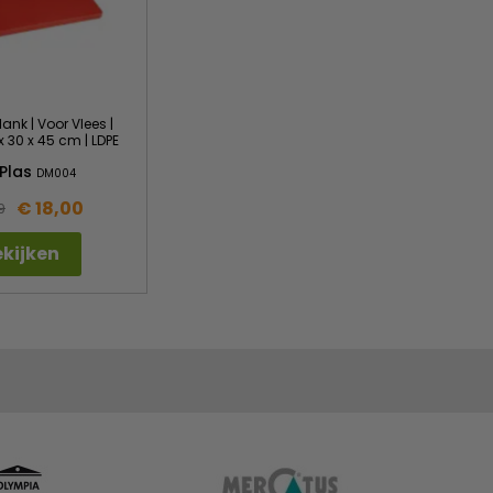
ank | Voor Vlees |
x 30 x 45 cm | LDPE
Plas
DM004
€ 18,00
9
kijken