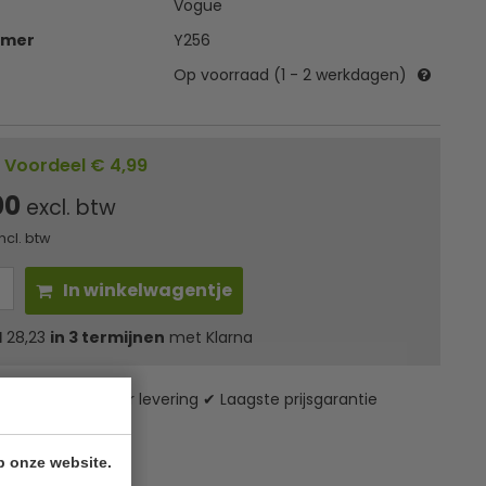
Vogue
mmer
Y256
Op voorraad (1 - 2 werkdagen)
Voordeel € 4,99
00
excl. btw
incl. btw
In winkelwagentje
l
28,23
in 3 termijnen
met Klarna
zending* ✔ 24 uur levering ✔ Laagste prijsgarantie
p onze website.