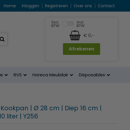
Home
Inloggen
Registreren
Over ons
Contact
Excl.
Incl.
BTW
BTW
€ 0,-
Afrekenen
ne
RVS
Horeca Meubilair
Disposables
 Kookpan | Ø 28 cm | Diep 16 cm |
0 liter | Y256