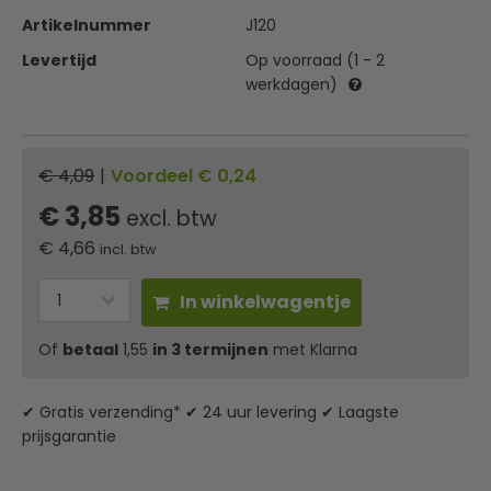
Artikelnummer
J120
Levertijd
Op voorraad (1 - 2
werkdagen)
€ 4,09
|
Voordeel € 0,24
€ 3,85
excl. btw
€
4,66
incl. btw
In winkelwagentje
Of
betaal
1,55
in 3 termijnen
met Klarna
✔ Gratis verzending* ✔ 24 uur levering ✔ Laagste
prijsgarantie