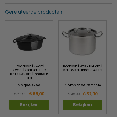
Gerelateerde producten
Braadpan | Zwart |
Kookpan | Ø20 x H14 cm |
Ovaal | Gietijzer | H11 x
Met Deksel | Inhoud 4 Liter
B24 x D30 cm | Inhoud 5
liter
Vogue
CombiSteel
GH306
7501.0040
€ 65,00
€ 32,00
€ 68,99
€ 45,00
Bekijken
Bekijken