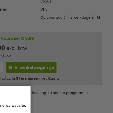
Vogue
mmer
GH311
Op voorraad (1 - 2 werkdagen)
Voordeel € 3,99
00
excl. btw
ncl. btw
In winkelwagentje
l
26,22
in 3 termijnen
met Klarna
zending* ✔ 24 uur levering ✔ Laagste prijsgarantie
p onze website.