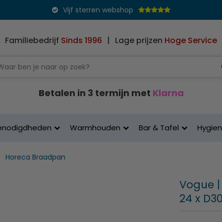
Vijf sterren webshop
Familiebedrijf
Sinds 1996
|
Lage prijzen
Hoge Service
Betalen in 3 termijn met
Klarna
enodigdheden
Warmhouden
Bar & Tafel
Hygie
Horeca Braadpan
Vogue | 
24 x D30