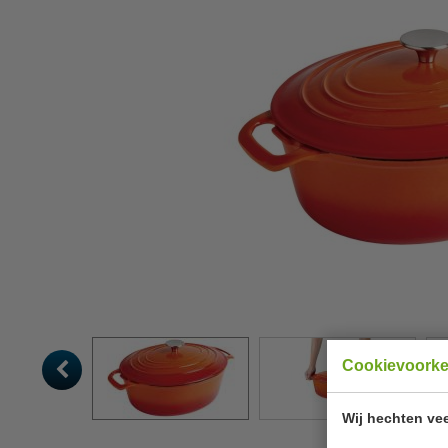
Cookievoork
Wij hechten vee