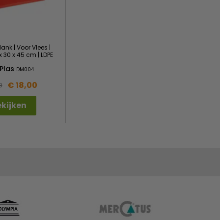
ank | Voor Vlees |
x 30 x 45 cm | LDPE
Plas
DM004
€ 18,00
9
kijken