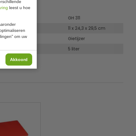
rschillende
ies
aring
leest u hoe
GH 311
waaronder
 x B x D
11 x 24,3 x 29,5 cm
 optimaliseren
ellingen" om uw
Gietijzer
5 liter
Akkoord