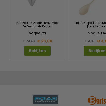
Puntzeef | Ø 23 cm | RVS | Voor
Houten lepel | Robuus
Professionele Keuken
| Lengte 41 c
Vogue
Vogue
J701
J120
€ 23,00
€ 3,
€ 24,49
€ 4,09
Bekijken
Bekijken