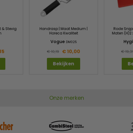
t & Stevig
Handrasp | Maat Medium |
Rode Snijpl
m
Horeca Kwaliteit
Maten (H)2 
Vogue
Hygi
DM025
85
€ 10,00
€ 10,19
€ 19,3
Bekijken
Be
Onze merken