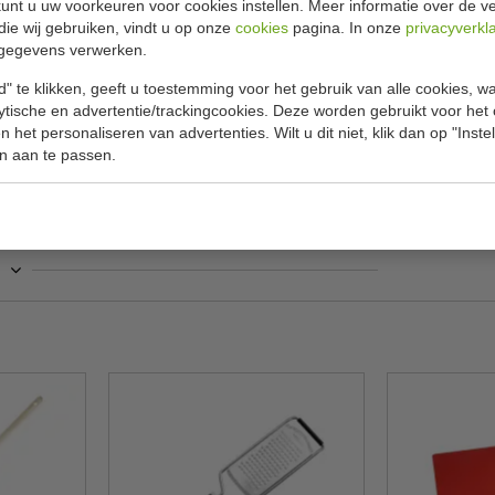
unt u uw voorkeuren voor cookies instellen. Meer informatie over de ve
Specificat
die wij gebruiken, vindt u op onze
cookies
pagina. In onze
privacyverkl
gegevens verwerken.
 aan de zijkanten en een RVS knop op het deksel.
Nummer
rgt voor een gelijkmatige warmteverdeling.
" te klikken, geeft u toestemming voor het gebruik van alle cookies, 
Afmeting H
streeks te serveren aan tafel, voor een mooie
lytische en advertentie/trackingcookies. Deze worden gebruikt voor het
ieve vorm waardoor vocht terug in de pan druipt.
 het personaliseren van advertenties. Wilt u dit niet, klik dan op "Inst
Materiaal
n aan te passen.
warmteverspreiding en warmtebehoud
Inhoud