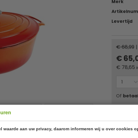
Merk
Artikelnu
Levertijd
€ 68,99
|
€ 65,
€
78,65
i
Of
betaa
euren
✔ Gratis ver
l waarde aan uw privacy, daarom informeren wij u over cookies o