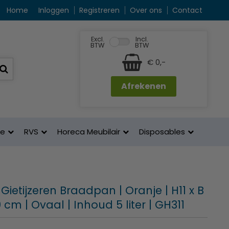
Home
Inloggen
Registreren
Over ons
Contact
Excl.
Incl.
BTW
BTW
€ 0,-
Afrekenen
ne
RVS
Horeca Meubilair
Disposables
Gietijzeren Braadpan | Oranje | H11 x B
 cm | Ovaal | Inhoud 5 liter | GH311