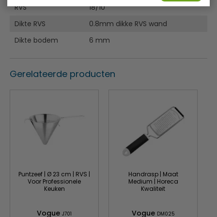
RVS
18/10
Dikte RVS
0.8mm dikke RVS wand
Dikte bodem
6 mm
Gerelateerde producten
Puntzeef | Ø 23 cm | RVS |
Handrasp | Maat
Voor Professionele
Medium | Horeca
Keuken
Kwaliteit
Vogue
Vogue
J701
DM025