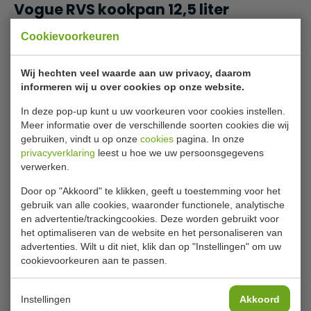
Vogue RVS kookpan 12,5 liter
Deze 16 cm hoge, RVS pan is perfect voor het maken van
Cookievoorkeuren
stoofgerechten en maakt deel uit van ons best
verkopende assortiment pannen van Vogue. Ze zijn van
Wij hechten veel waarde aan uw privacy, daarom
professionele kwaliteit, gemaakt van stevig 18/10 RVS, voor
informeren wij u over cookies op onze website.
een zeer aantrekkelijke prijs. De pannen zijn voorzien van
koelblijvende, gelaste handvatten om ze, ook wanneer ze
In deze pop-up kunt u uw voorkeuren voor cookies instellen.
zwaar zijn, eenvoudig en veilig te verplaatsen. Deksel is
Meer informatie over de verschillende soorten cookies die wij
gebruiken, vindt u op onze
cookies
pagina. In onze
apart verkrijgbaar.
privacyverklaring
leest u hoe we uw persoonsgegevens
Lees meer
verwerken.
Zwaar RVS
Afgeronde randen
Door op "Akkoord" te klikken, geeft u toestemming voor het
Specificaties
Stevige, koel blijvende handgrepen
gebruik van alle cookies, waaronder functionele, analytische
Geschikt voor alle warmtebronnen inclusief inductie
en advertentie/trackingcookies. Deze worden gebruikt voor
Model
M 942
het optimaliseren van de website en het personaliseren van
advertenties. Wilt u dit niet, klik dan op "Instellingen" om uw
Diameter
32 cm
cookievoorkeuren aan te passen.
Diep
16 cm
Liter
12.5 ltr
Instellingen
Akkoord