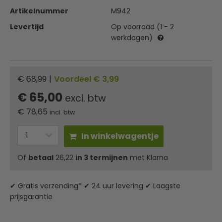
Artikelnummer
M942
Levertijd
Op voorraad (1 - 2
werkdagen)
€ 68,99
|
Voordeel € 3,99
€ 65,00
excl. btw
€
78,65
incl. btw
In winkelwagentje
Of
betaal
26,22
in 3 termijnen
met Klarna
✔ Gratis verzending* ✔ 24 uur levering ✔ Laagste
prijsgarantie