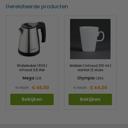
Gerelateerde producten
Waterkoker | RVS |
Mokken | inhoud 310 ml |
inhoud 0,5 liter
aantal 12 stuks
Mega
Olympia
CL111
C359
€ 46,00
€ 44,00
€ 48,99
€ 46,99
Bekijken
Bekijken