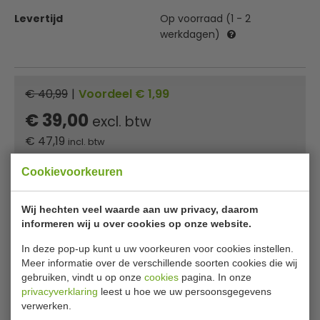
Levertijd
Op voorraad (1 - 2
werkdagen)
€ 40,99
|
Voordeel € 1,99
€ 39,00
excl. btw
€
47,19
incl. btw
Cookievoorkeuren
In winkelwagentje
Of
betaal
15,73
in 3 termijnen
met Klarna
Wij hechten veel waarde aan uw privacy, daarom
informeren wij u over cookies op onze website.
✔ Gratis verzending* ✔ 24 uur levering ✔ Laagste
In deze pop-up kunt u uw voorkeuren voor cookies instellen.
prijsgarantie
Meer informatie over de verschillende soorten cookies die wij
gebruiken, vindt u op onze
cookies
pagina. In onze
privacyverklaring
leest u hoe we uw persoonsgegevens
verwerken.
Bamboe dienblad