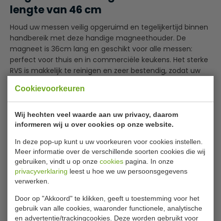
lengte van 46 cm
Houd uw messen veilig opgeruimd en tegelijkertijd binnen
handbereik met deze handige magneethouder. De
magneet is 36cm lang en geschikt voor alle messen:
perfect voor thuis en in commerciële keukens. Het sterke
RVS is makkelijk te reinigen en zeer bestendig, zodat uw
messen te allen tijde veilig opgeruimd zijn.
Cookievoorkeuren
Sterke magneet
Lees meer
Snel en eenvoudig toegang tot uw messen
Wij hechten veel waarde aan uw privacy, daarom
Makkelijk schoon te maken
informeren wij u over cookies op onze website.
Specificaties
In deze pop-up kunt u uw voorkeuren voor cookies instellen.
Let op
: messen niet inbegrepen
Model
GACP118
Meer informatie over de verschillende soorten cookies die wij
gebruiken, vindt u op onze
cookies
pagina. In onze
Afmeting L x D
46 x 5 cm
privacyverklaring
leest u hoe we uw persoonsgegevens
verwerken.
Materiaal
RVS
Door op "Akkoord" te klikken, geeft u toestemming voor het
Gewicht
2,5 kg
gebruik van alle cookies, waaronder functionele, analytische
en advertentie/trackingcookies. Deze worden gebruikt voor