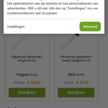
het optimaliseren van de website en het personaliseren van
Is dit iets voor jou?
advertenties. Wilt u dit niet, klik dan op "Instellingen" om uw
cookievoorkeuren aan te passen.
Instellingen
Akkoord
Slijpstaaf | keramiek |
Officemes gekarteld |
lengte 31 cm
zwart | lengte 12 cm
Vogue
Dick
GG002
GD778
€ 31,00
€ 4,70
€ 33,49
€ 4,99
Bekijken
Bekijken