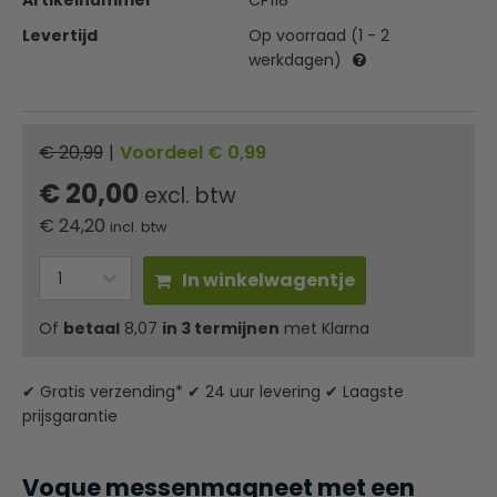
Artikelnummer
CP118
Levertijd
Op voorraad (1 - 2
werkdagen)
€ 20,99
|
Voordeel € 0,99
€ 20,00
excl. btw
€
24,20
incl. btw
In winkelwagentje
Of
betaal
8,07
in 3 termijnen
met Klarna
✔ Gratis verzending* ✔ 24 uur levering ✔ Laagste
prijsgarantie
Vogue messenmagneet met een