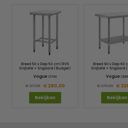
Breed 50 x Diep 50 cm | RVS
Breed 90 x Diep 60 
Snijtafel + Snijplank | Budget |
Snijtafel + Snijplank 
Vogue
Vogue
CF740
CB91
€ 280,00
€ 32
€ 317,99
€ 370,99
Bekijken
Bekijken