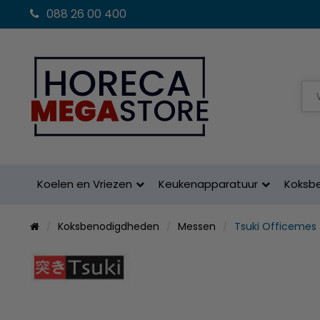
088 26 00 400
Koelen en Vriezen
Keukenapparatuur
Koksb
Koksbenodigdheden
Messen
Tsuki Officemes