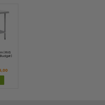
cm | RVS
| Budget |
1
6,00