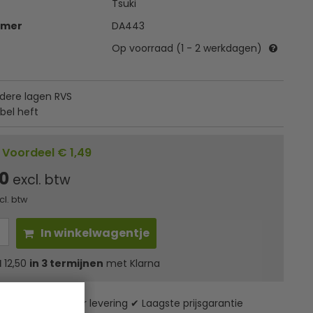
Tsuki
mmer
DA443
Op voorraad (1 - 2 werkdagen)
ere lagen RVS
el heft
Voordeel € 1,49
00
excl. btw
cl. btw
In winkelwagentje
l
12,50
in 3 termijnen
met Klarna
zending* ✔ 24 uur levering ✔ Laagste prijsgarantie