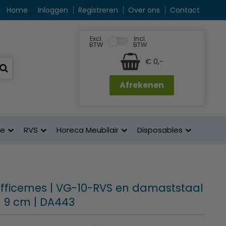
Home
Inloggen
Registreren
Over ons
Contact
Excl.
Incl.
BTW
BTW
€ 0,-
Afrekenen
ne
RVS
Horeca Meubilair
Disposables
 Officemes | VG-10-RVS en damaststaal
e 9 cm | DA443