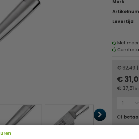
Merk
Artikelnu
Levertijd
Met meerd
Comfortab
€ 32,49
|
€ 31,
€
37,51
in
Of
betaa
euren
✔ Gratis ver