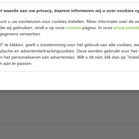
l waarde aan uw privacy, daarom informeren wij u over cookies o
Specificat
unt u uw voorkeuren voor cookies instellen. Meer informatie over de ve
ki. Het mes is vakkundig gemaakt, met een
die wij gebruiken, vindt u op onze
cookies
pagina. In onze
privacyverkl
Model
60 waardoor het mes zeer duurzaam is. Het RVS
gegevens verwerken.
Lengte
orrosie, het lemmet extreem scherm maakt en
" te klikken, geeft u toestemming voor het gebruik van alle cookies, 
n geslepen mes van Vogue Tsuki is een
lytische en advertentie/trackingcookies. Deze worden gebruikt voor het
Materiaal
 Het heft biedt een comfortabele grip. Vogue
 het personaliseren van advertenties. Wilt u dit niet, klik dan op "Inst
s dit mes is een perfecte aanvulling op uw
n aan te passen.
Rockwell h
Gewicht
rige scherpte en een mooie finish
r blijft plakken aan het lemmet
ll hardheid van 60