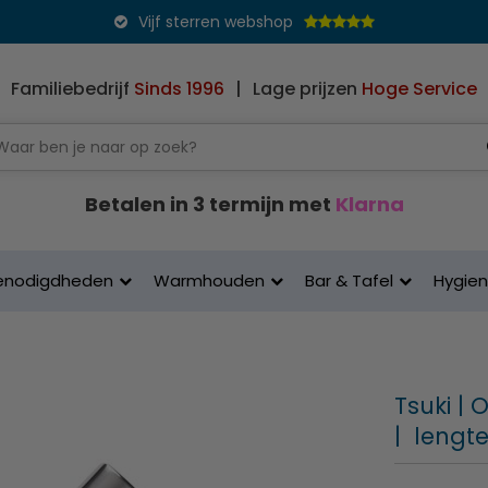
Vijf sterren webshop
Familiebedrijf
Sinds 1996
|
Lage prijzen
Hoge Service
Betalen in 3 termijn met
Klarna
enodigdheden
Warmhouden
Bar & Tafel
Hygie
Tsuki |
| lengt