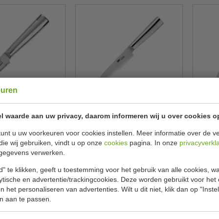
euren
s | VG-10-RVS en
Officemes | VG-10-RVS en
Sant
aal | lengte 9 cm
damaststaal | lengte 13 cm
dama
l waarde aan uw privacy, daarom informeren wij u over cookies o
suki
Tsuki
DA443
DA442
unt u uw voorkeuren voor cookies instellen. Meer informatie over de ve
€ 31,00
€ 35,00
49
€ 37,49
die wij gebruiken, vindt u op onze
cookies
pagina. In onze
privacyverkl
gegevens verwerken.
ekijken
Bekijken
" te klikken, geeft u toestemming voor het gebruik van alle cookies, 
lytische en advertentie/trackingcookies. Deze worden gebruikt voor het
 het personaliseren van advertenties. Wilt u dit niet, klik dan op "Inst
n aan te passen.