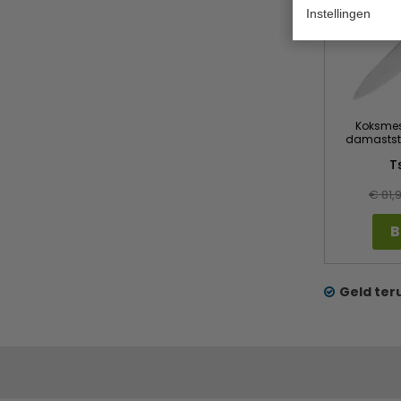
Instellingen
Koksmes
damaststa
T
€ 81,
B
Geld ter