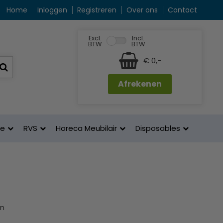
Home
Inloggen
Registreren
Over ons
Contact
Excl.
Incl.
BTW
BTW
€ 0,-
Afrekenen
ne
RVS
Horeca Meubilair
Disposables
en