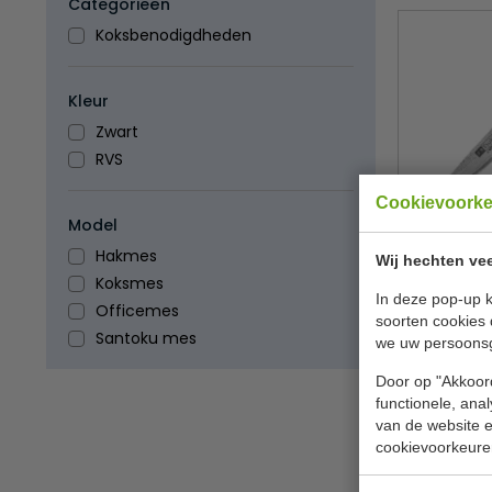
Categorieën
Koksbenodigdheden
Kleur
Zwart
RVS
Cookievoork
Model
Officeme
damastst
Hakmes
Wij hechten vee
T
Koksmes
In deze pop-up k
Officemes
€ 32,
soorten cookies 
Santoku mes
we uw persoons
B
Door op "Akkoord
functionele, ana
van de website en
cookievoorkeure