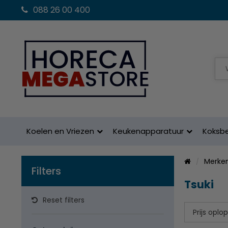
088 26 00 400
Koelen en Vriezen
Keukenapparatuur
Koksb
Merke
Filters
Tsuki
Reset filters