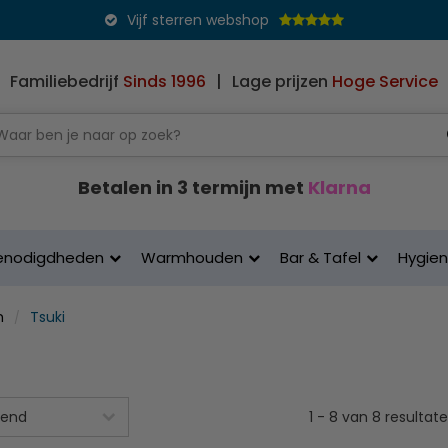
Vijf sterren webshop
Familiebedrijf
Sinds 1996
|
Lage prijzen
Hoge Service
Betalen in 3 termijn met
Klarna
enodigdheden
Warmhouden
Bar & Tafel
Hygie
n
Tsuki
1
-
8
van
8
resultat