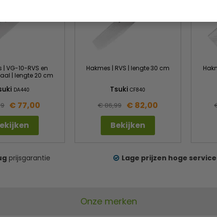
 | VG-10-RVS en
Hakmes | RVS | lengte 30 cm
Hakm
al | lengte 20 cm
suki
Tsuki
DA440
CF840
€ 77,00
€ 82,00
99
€ 86,99
ekijken
Bekijken
ug
prijsgarantie
Lage prijzen hoge service
Onze merken