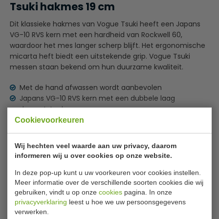
Tsuki hakmes 19 cm
Dit klassieke hakmes van Vogue Tsuki heeft een Japans
VG-10 RVS kern met een hardheid van Rockwell 60,
waardoor het mes langer scherp blijft. Het ergonomische
micarta heft biedt een uitstekende grip. Vogue Tsuki
messen staan bekend om hun duurzame kwaliteit.
Met de hand afwassen wordt aanbevolen
Japans VG-10 RVS kern met een dubbele laag
damaststaal
Lees meer
De stalen kern in het lemmet is gehard tot een
Cookievoorkeuren
Rockwell hardheid van 60
Bijlages
Zeer scherp, met meerdere lagen RVS
Wij hechten veel waarde aan uw privacy, daarom
RVS kern bedekt met damaststaal, voor langdurige
informeren wij u over cookies op onze website.
Handleiding
scherpte en een mooie finish
In deze pop-up kunt u uw voorkeuren voor cookies instellen.
Specificaties
Meer informatie over de verschillende soorten cookies die wij
gebruiken, vindt u op onze
cookies
pagina. In onze
privacyverklaring
leest u hoe we uw persoonsgegevens
Artikel
GADA449
verwerken.