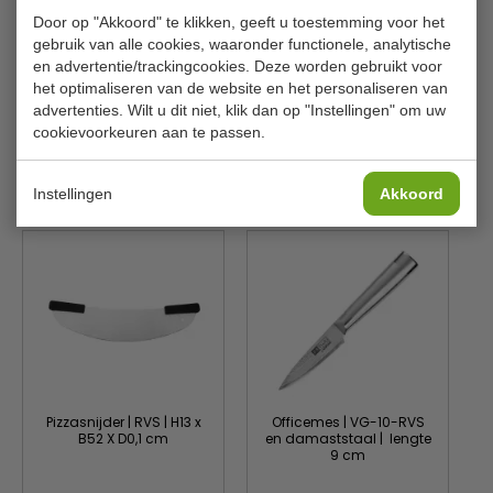
Lengte
19 cm
Door op "Akkoord" te klikken, geeft u toestemming voor het
Materiaal
RVS
gebruik van alle cookies, waaronder functionele, analytische
en advertentie/trackingcookies. Deze worden gebruikt voor
Rockwell hardheid
60°
het optimaliseren van de website en het personaliseren van
advertenties. Wilt u dit niet, klik dan op "Instellingen" om uw
Gewicht
350 g
cookievoorkeuren aan te passen.
Is dit iets voor jou?
Instellingen
Akkoord
Pizzasnijder | RVS | H13 x
Officemes | VG-10-RVS
B52 X D0,1 cm
en damaststaal | lengte
9 cm