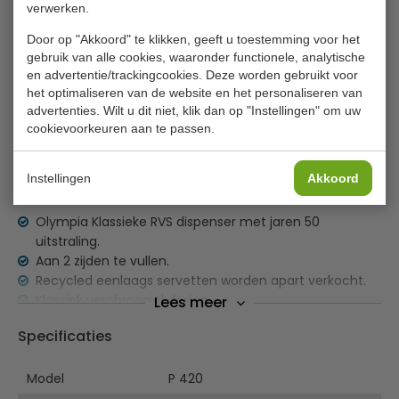
verwerken.
✔ Gratis verzending* ✔ 24 uur levering ✔ Laagste
Door op "Akkoord" te klikken, geeft u toestemming voor het
prijsgarantie
gebruik van alle cookies, waaronder functionele, analytische
en advertentie/trackingcookies. Deze worden gebruikt voor
het optimaliseren van de website en het personaliseren van
Olympia Klassieke RVS dispenser
advertenties. Wilt u dit niet, klik dan op "Instellingen" om uw
cookievoorkeuren aan te passen.
Ideaal voor op tafel maar ook voor de horeca met take -
away mogelijkheid.
Instellingen
Akkoord
Voor CB392 servetten.
Olympia Klassieke RVS dispenser met jaren 50
uitstraling.
Aan 2 zijden te vullen.
Recycled eenlaags servetten worden apart verkocht.
Klassiek verchroomd design
Lees meer
Tot 50 eenlaags servetten
Specificaties
Eenvoudig schoon te maken en te onderhouden
Tweezijdig bij te vullen
Model
P 420