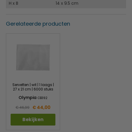
H x B
14 x 9.5 cm
Gerelateerde producten
Servetten | wit | 1 laags |
27 x 21 cm | 6000 stuks
Olympia
CB392
€ 44,00
€ 46,99
Bekijken