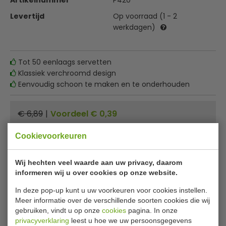
Artikelnummer
P420
Levertijd
Op voorraad (1 - 2
werkdagen)
Tot 50 eenlaags servetten
Klassiek verchroomd design
Eenvoudig schoon te maken en te onderhouden
€ 6,89
|
Voordeel € 0,39
€ 6,50
excl. btw
Cookievoorkeuren
€
7,87
incl. btw
Wij hechten veel waarde aan uw privacy, daarom
Stukprijs: € 6,50 p.st.
informeren wij u over cookies op onze website.
In winkelwagentje
In deze pop-up kunt u uw voorkeuren voor cookies instellen.
Meer informatie over de verschillende soorten cookies die wij
Of
betaal
2,62
in 3 termijnen
met Klarna
gebruiken, vindt u op onze
cookies
pagina. In onze
privacyverklaring
leest u hoe we uw persoonsgegevens