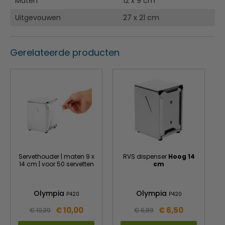
Maten
12 x 9 cm
Uitgevouwen
27 x 21 cm
Gerelateerde producten
Servethouder | maten 9 x
RVS dispenser
Hoog 14
14 cm | voor 50 servetten
cm
Olympia
Olympia
P420
P420
€ 10,00
€ 6,50
€ 10,39
€ 6,89