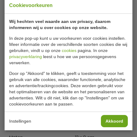
prijsgarantie
Cookievoorkeuren
6000 stuks Servetten 1-laags wit
Wij hechten veel waarde aan uw privacy, daarom
informeren wij u over cookies op onze website.
Deze gerecyclede, witte, 1-laags lunchservetten zijn ideaal
In deze pop-up kunt u uw voorkeuren voor cookies instellen.
Meer informatie over de verschillende soorten cookies die wij
voor professionele horecagelegenheden zoals cafés,
gebruiken, vindt u op onze
cookies
pagina. In onze
broodjeszaken, hotels, bars en restaurants. De servetten
privacyverklaring
leest u hoe we uw persoonsgegevens
zijn 12x9cm en passen perfect in de
P420
dispenser
verwerken.
(apart verkrijgbaar)
Door op "Akkoord" te klikken, geeft u toestemming voor het
Lunchservet
gebruik van alle cookies, waaronder functionele, analytische
Ideaal voor cafés, broodjeszaken en restaurants
en advertentie/trackingcookies. Deze worden gebruikt voor
Lees meer
Voor servettendispenser P420
het optimaliseren van de website en het personaliseren van
Pak 6000 stuks
advertenties. Wilt u dit niet, klik dan op "Instellingen" om uw
Specificaties
cookievoorkeuren aan te passen.
Eenvoudig in de dispenser te plaatsen
Model
CB392
Instellingen
Akkoord
Aantal
6.000 stuks