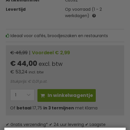
Artikelnummer
CB392
Levertijd
Op voorraad (1 - 2
werkdagen)
Ideaal voor cafés, broodjeszaken en restaurants
€ 46,99
|
Voordeel € 2,99
€ 44,00
excl. btw
€
53,24
incl. btw
Stukprijs: € 0,01 p.st.
In winkelwagentje
Of
betaal
17,75
in 3 termijnen
met Klarna
✔ Gratis verzending* ✔ 24 uur levering ✔ Laagste