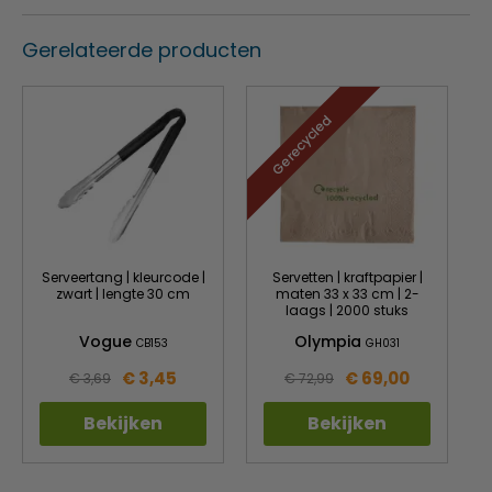
Gerelateerde producten
Gerecycled
Serveertang | kleurcode |
Servetten | kraftpapier |
zwart | lengte 30 cm
maten 33 x 33 cm | 2-
laags | 2000 stuks
Vogue
Olympia
CB153
GH031
€ 3,45
€ 69,00
€ 3,69
€ 72,99
Bekijken
Bekijken