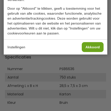
Panini inschuif snackbakje van
Door op "Akkoord" te klikken, geeft u toestemming voor het
karton 750 stuks
gebruik van alle cookies, waaronder functionele, analytische
en advertentie/trackingcookies. Deze worden gebruikt voor
Milieuvriendelijke inschuif panini tray met praktische
het optimaliseren van de website en het personaliseren van
opening om vers belegde broodjes en panini "uit het
advertenties. Wilt u dit niet, klik dan op "Instellingen" om uw
vuistje" te eten.
cookievoorkeuren aan te passen.
Ideaal voor het serveren, verpakken en transporteren van
broodjes en panini. Ook takeaway & To Go.
Instellingen
Akkoord
Specificaties
Nummer
PS86636
Aantal
750 stuks
Afmeting L x B x H
28,5 x 7,5 x 3 cm
Materiaal
Karton
Kleur
Bruin