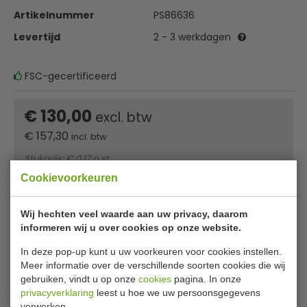
Artikelnummer
PS86636
Levertijd
2 - 3 werkdagen
FSC-gecertificeerd
€ 130,00
excl. btw
€
157,30
incl. btw
Stukprijs: € 0,17 p.st.
Cookievoorkeuren
In winkelwagentje
Wij hechten veel waarde aan uw privacy, daarom
Of
betaal
52,43
in 3 termijnen
met Klarna
informeren wij u over cookies op onze website.
In deze pop-up kunt u uw voorkeuren voor cookies instellen.
✔ Gratis verzending* ✔ 24 uur levering ✔ Laagste
Meer informatie over de verschillende soorten cookies die wij
prijsgarantie
gebruiken, vindt u op onze
cookies
pagina. In onze
privacyverklaring
leest u hoe we uw persoonsgegevens
verwerken.