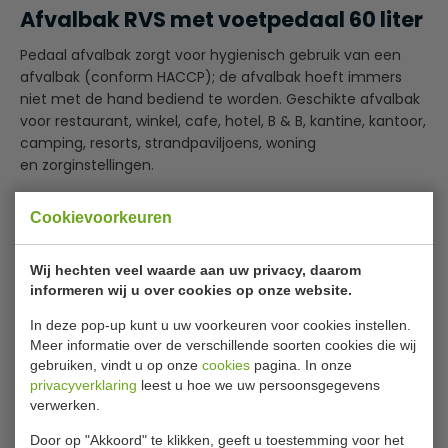
Afvalbak RVS met voetpedaal 60 liter
Pedaal afvalbak zorgt voor hygienisch gebruik van een
afvalbak (conform HACCP); de afvalbak hoeft immers
niet met de hand bediend te worden. Geschikte afvalbak
voor restaurant, winkel, cafe, hotel, B & B, kantine, kantoor,
camping, resorts, strandpaviljoens, woning
en zorginstellingen.
Twee onzichtbare wielen voor eenvoudig verplaatsen
Cookievoorkeuren
RVS uitvoering
Lees meer
Sluit langzaam
Wij hechten veel waarde aan uw privacy, daarom
Specificaties
informeren wij u over cookies op onze website.
In deze pop-up kunt u uw voorkeuren voor cookies instellen.
Model
7020.0175
Meer informatie over de verschillende soorten cookies die wij
gebruiken, vindt u op onze
cookies
pagina. In onze
H x B x D
80 x 37 x 40 cm
privacyverklaring
leest u hoe we uw persoonsgegevens
Inhoud
60 liter
verwerken.
Materiaal
RVS
Door op "Akkoord" te klikken, geeft u toestemming voor het