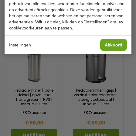
gebruik van alle cookies, waaronder functionele, analytische
Gewicht
19 kilo
en advertentie/trackingcookies. Deze worden gebruikt voor
het optimaliseren van de website en het personaliseren van
advertenties. Wilt u dit niet, klik dan op "Instellingen" om uw
Is dit iets voor jou?
cookievoorkeuren aan te passen.
Instellingen
Akkoord
Pedaalemmer | bolle
Pedaalemmer | grijs |
deksel | opvallend
verzinkte binnenemmer |
handgrepen | RVS |
stevig voetpedaal |
inhoud 30 liter
inhoud 33 liter
EKO
EKO
31667581
31046805
€ 66,00
€ 89,00
Bekijken
Bekijken