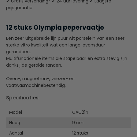
✔ Gratis verzending* ✔ 24 uur levering ✔ Laagste
prijsgarantie
12 stuks Olympia pepervaatje
Een zeer uitgebreide lijn puur wit porselein van een zeer
sterke vitro kwaliteit wat een lange levensduur
garandeert.
Multifunctionele items die stapelbaar en extra stevig zijn
dankzij de gerolde randen.
Oven-, magnetron-, vriezer- en
vaatwasmachinebestendig.
Specificaties
Model
GAC214
Hoog
9 cm
Aantal
12 stuks