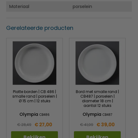
Materiaal
porselein
Gerelateerde producten
Platte borden | CB 486 |
Bord met smalle rand |
smalle rand | porselein |
CB487 | porselein |
Ø 15 cm | 12 stuks
diameter 18 cm |
aantal 12 stuks
Olympia
Olympia
CB486
CB487
€ 27,00
€ 39,00
€ 28,49
€ 41,99
Bekijken
Bekijken