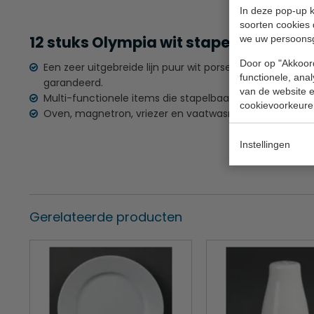
In deze pop-up k
soorten cookies 
12 stuks Olympia wit stapelbare kom 
we uw persoons
Door op "Akkoord
Een zeer uitgebreide lijn puur wit porselein van een zee
functionele, ana
garandeerd.
van de website en
Multi-functionele items die stapelbaar en extra verster
cookievoorkeure
Oven, magnetron, vriezer en vaatwasmachine bestend
Instellingen
Gerelateerde producten