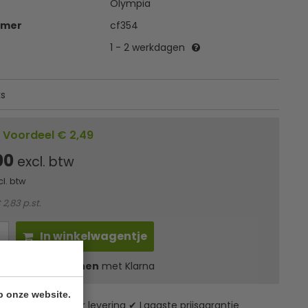
Olympia
mmer
cf354
1 - 2 werkdagen
ks
Voordeel € 2,49
00
excl. btw
cl. btw
 2,83 p.st.
In winkelwagentje
l
13,71
in 3 termijnen
met Klarna
p onze website.
zending* ✔ 24 uur levering ✔ Laagste prijsgarantie