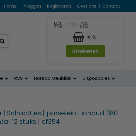
Home
Inloggen
Registreren
Over ons
Contact
Excl.
Incl.
BTW
BTW
€ 0,-
Afrekenen
ne
RVS
Horeca Meubilair
Disposables
| Schaaltjes | porselein | inhoud 380
tal 12 stuks | cf354