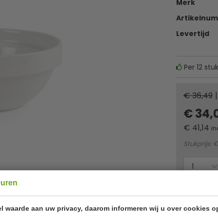
Merk
Artikelnu
Levertijd
Per 12 stu
€ 36,49
|
€ 34,
€
41,14
in
Stukprijs: €
euren
Of
betaa
l waarde aan uw privacy, daarom informeren wij u over cookies o
✔ Gratis ver