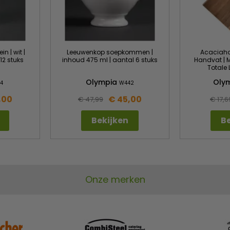
in | wit |
Leeuwenkop soepkommen |
Acaciahou
12 stuks
inhoud 475 ml | aantal 6 stuks
Handvat | M
Totale
Olympia
Oly
14
W442
,00
€ 45,00
€ 47,99
€ 17,6
Bekijken
Be
Onze merken