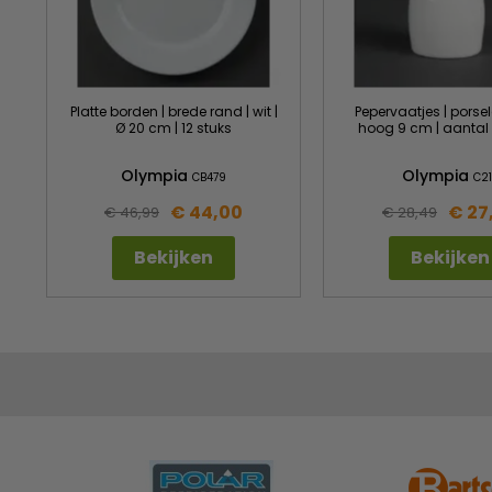
Platte borden | brede rand | wit |
Pepervaatjes | porsele
Ø 20 cm | 12 stuks
hoog 9 cm | aantal 
Olympia
Olympia
CB479
C2
€ 44,00
€ 27
€ 46,99
€ 28,49
Bekijken
Bekijken