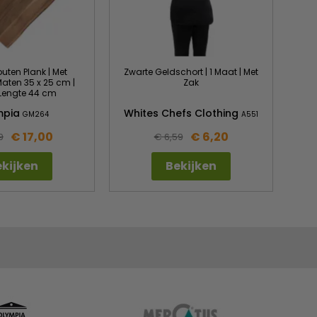
ten Plank | Met
Zwarte Geldschort | 1 Maat | Met
aten 35 x 25 cm |
Zak
 Lengte 44 cm
mpia
Whites Chefs Clothing
GM264
A551
€ 17,00
€ 6,20
9
€ 6,59
kijken
Bekijken