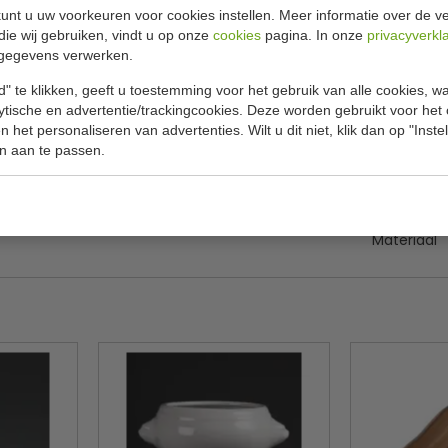
unt u uw voorkeuren voor cookies instellen. Meer informatie over de ve
die wij gebruiken, vindt u op onze
cookies
pagina. In onze
privacyverkl
Specificat
inhoud 38 cl
gegevens verwerken.
" te klikken, geeft u toestemming voor het gebruik van alle cookies, 
r sterke vitro kwaliteit wat een lange levensduur
Model
lytische en advertentie/trackingcookies. Deze worden gebruikt voor het
 het personaliseren van advertenties. Wilt u dit niet, klik dan op "Inst
Maten
kt zijn door de gerolde kanten.
n aan te passen.
ig.
Inhoud
Aantal
Materiaal