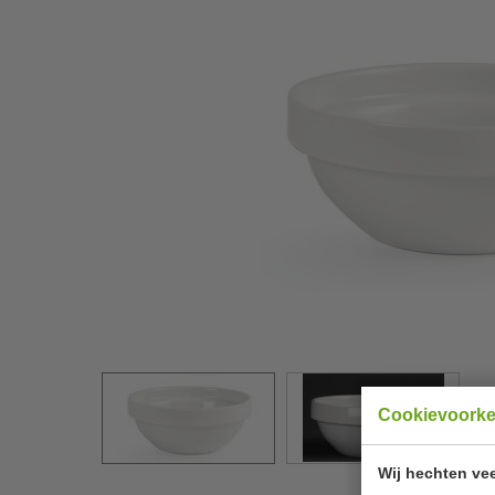
Cookievoork
Wij hechten vee