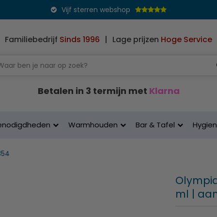
Vijf sterren webshop
Familiebedrijf
Sinds 1996
|
Lage prijzen
Hoge Service
Betalen in 3 termijn met
Klarna
enodigdheden
Warmhouden
Bar & Tafel
Hygie
354
Olympia 
ml | aan