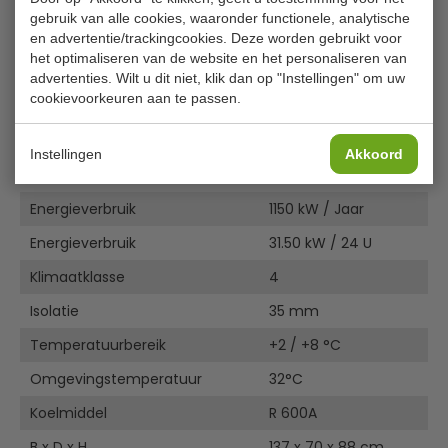
3 verstelbare schappen en 3 bodemroosters
gebruik van alle cookies, waaronder functionele, analytische
Handleiding
Gebruiksvriendelijke bediening met digitaal display
en advertentie/trackingcookies. Deze worden gebruikt voor
Specificatieblad
Temperatuur wordt altijd weergegeven
het optimaliseren van de website en het personaliseren van
Diagram
Met onderin geplaatst compressor voor
advertenties. Wilt u dit niet, klik dan op "Instellingen" om uw
Gebruiksaanwijzing
ruimtebesparing
cookievoorkeuren aan te passen.
Eenvoudig te reinigen werkoppervlak
Specificaties
Automatische ontdooiing
Instellingen
Akkoord
Model
GAG622
Energieverbruik
1150 kW / Jaar
Energieverbruik
31.50 kW / 24 U
Klimaatklasse
4
Isolatie
35 mm
Temperatuurbereik
+2 / +8 °C
Omgevingstemperatuur
32°C
Koelmiddel
R 600A
B x D x H
137 x 70 x 88 cm