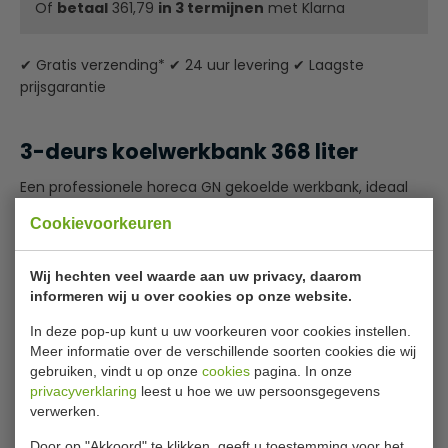
Of
betaal
361,79
in 3 termijnen
met Klarna
✔ Gratis verzending* ✔ 24 uur levering ✔ Laagste
prijsgarantie
3-deurs koelwerkbank 368 liter
Een professionele horeca GN gekoelde werkbank, ideaal
voor keukens waar werkoppervlak beperkt is. Met een
Cookievoorkeuren
gebruiksvriendelijke bediening met digitaal display, een
eenvoudig te reinigen werkblad, automatische ontdooiing
en geventileerde koeling. Wordt geleverd met 3
Wij hechten veel waarde aan uw privacy, daarom
verstelbare roosters en 3 bodemroosters. RVS uitvoering.
informeren wij u over cookies op onze website.
De compressor is onderin geplaatst zodat deze minder
In deze pop-up kunt u uw voorkeuren voor cookies instellen.
ruimte in beslag neemt. De maximale
Meer informatie over de verschillende soorten cookies die wij
omgevingstemperatuur mag 32°C bedragen.
gebruiken, vindt u op onze
cookies
pagina. In onze
Lees meer
Gastronorm bakken worden apart verkocht.
privacyverklaring
leest u hoe we uw persoonsgegevens
verwerken.
Bijlages
GN 1/1 interieur
Door op "Akkoord" te klikken, geeft u toestemming voor het