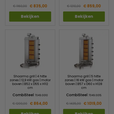
€ 835,00
€ 859,00
€ 1160,00
€ 1210,00
Bekijken
Bekijken
Shoarma grill | 4 hitte
Shoarma grill | 5 hitte
zones | 12,9 kW gas | motor
zones | 16 kW gas | motor
boven | B52 x D55 x H112
boven | B57 x D60 x H128
cm
cm
CombiSteel
CombiSteel
7049.0010
7049.0015
€ 864,00
€ 1019,00
€ 1200,00
€ 1435,00
Bekijken
Bekijken