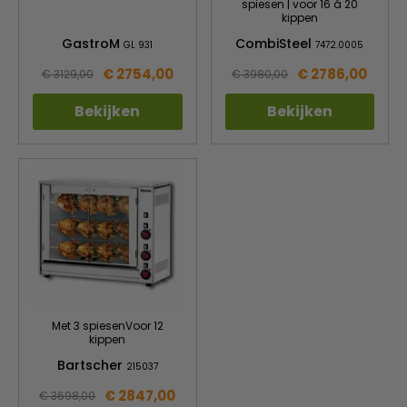
spiesen | voor 16 á 20
kippen
GastroM
CombiSteel
GL 931
7472.0005
€ 2754,00
€ 2786,00
€ 3129,00
€ 3980,00
Bekijken
Bekijken
Met 3 spiesenVoor 12
kippen
Bartscher
215037
€ 2847,00
€ 3698,00