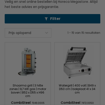
Veilig en snel online bestellen bij Horeca Megastore. Altijd
het beste advies en prijsgarantie.
Filter
1
-
15
van
15
resultaten
Shoarma grill | 3 hitte
Watergrill | 400 volt | B49 x
zones | 9,7 kW gas | motor
D50 cm | bakplaat 41 x 34
boven | B52 x D55 x H96
cm
cm
CombiSteel
CombiSteel
7049.0005
7472.0050