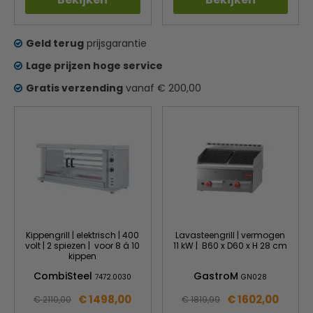
Geld terug
prijsgarantie
Lage prijzen hoge service
Gratis verzending
vanaf € 200,00
Kippengrill | elektrisch | 400
Lavasteengrill | vermogen
volt | 2 spiezen | voor 8 á 10
11 kW | B60 x D60 x H 28 cm
kippen
CombiSteel
GastroM
7472.0030
GN028
€ 1498,00
€ 1602,00
€ 2110,00
€ 1819,99