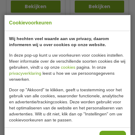
Bekijken
Bekijken
Cookievoorkeuren
Wij hechten veel waarde aan uw privacy, daarom
informeren wij u over cookies op onze website.
In deze pop-up kunt u uw voorkeuren voor cookies instellen.
Meer informatie over de verschillende soorten cookies die wij
gebruiken, vindt u op onze
cookies
pagina. In onze
privacyverklaring
leest u hoe we uw persoonsgegevens
Kippengrill | gas | 2 spiesen
Met 2 spiesenVoor 6 kippen
verwerken.
| voor 8 á 10 kippen
Door op "Akkoord" te klikken, geeft u toestemming voor het
CombiSteel
Bartscher
7472.0020
215035
gebruik van alle cookies, waaronder functionele, analytische
€ 1628,00
€ 1920,00
€ 2325,00
€ 2493,72
en advertentie/trackingcookies. Deze worden gebruikt voor
het optimaliseren van de website en het personaliseren van
Bekijken
Bekijken
advertenties. Wilt u dit niet, klik dan op "Instellingen" om uw
cookievoorkeuren aan te passen.