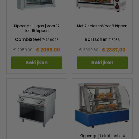
Kippengrill | gas | voor 12
Met 2 spiesenVoor 8 kippen
tot 15 kippen
CombiSteel
Bartscher
7472.0025
215036
€ 2065,00
€ 2387,00
€ 2950,00
€ 3099,60
Bekijken
Bekijken
Kippengrill | elektrisch | 4