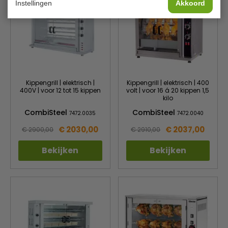
Instellingen
Akkoord
Kippengrill | elektrisch |
Kippengrill | elektrisch | 400
400V | voor 12 tot 15 kippen
volt | voor 16 á 20 kippen 1,5
kilo
CombiSteel
CombiSteel
7472.0035
7472.0040
€ 2030,00
€ 2037,00
€ 2900,00
€ 2910,00
Bekijken
Bekijken