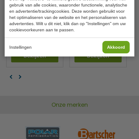
gebruik van alle cookies, waaronder functionele, analytische
en advertentie/trackingcookies. Deze worden gebruikt voor
IJsschep |
IJshoornhouder | RVS | 4
het optimaliseren van de website en het personaliseren van
portioneerlepel | inhoud
ijshoorntjes
advertenties. Wilt u dit niet, klik dan op "Instellingen" om uw
125 ml | 8 porties per liter
cookievoorkeuren aan te passen.
Vogue
Olympia
J090
CF309
€ 11,00
€ 26,00
€ 12,19
€ 27,49
Instellingen
Akkoord
Bekijken
Bekijken
Onze merken