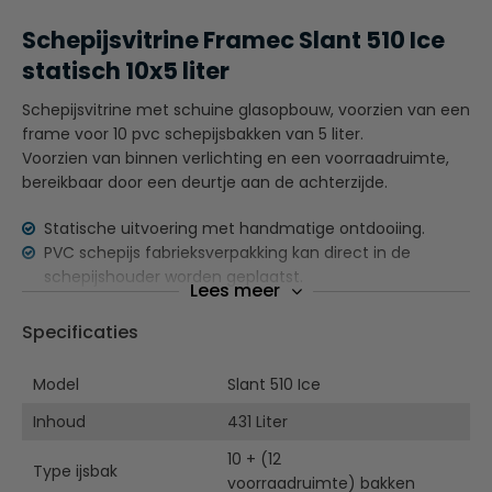
Schepijsvitrine Framec Slant 510 Ice
statisch 10x5 liter
Schepijsvitrine met schuine glasopbouw, voorzien van een
frame voor 10 pvc schepijsbakken van 5 liter.
Voorzien van binnen verlichting en een voorraadruimte,
bereikbaar door een deurtje aan de achterzijde.
Statische uitvoering met handmatige ontdooiing.
PVC schepijs fabrieksverpakking kan direct in de
schepijshouder worden geplaatst.
Lees meer
Voorraad ruimte geschikt voor 12x 15 liter
De vitrine is voorzien van en onderhoudsvrije skin-
Specificaties
condensor.
Temperatuur instelbaar -15 / -20 ºC
Model
Slant 510 Ice
Standaard is dit model uitgevoerd met vaste wielen.
Inhoud
Bovenbouw niet gemonteerd.
431 Liter
Wordt zonder schepijsbakken geleverd.
10 + (12
Type ijsbak
voorraadruimte) bakken