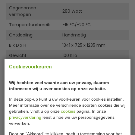
Ter informatie:
Opgenomen
280 Watt
De consumptie temperatuur van het schepijs ligt vele
vermogen
malen lager dan de bewaar temperatuur van het
Temperatuurbereik
-15 ºC/-20 ºC
schepijs, houd er rekening mee dat het ijs 's nachts in een
(speciale) ijs-opbergkoeling bewaard moet worden op
Ontdooiing
Handmatig
een temperatuur van minimaal -21 ºC
B x D x H
1341 x 725 x 1235 mm
Bovenbouw niet gemonteerd, schepijsbakken niet
Gewicht
100 Kilo
meegeleverd.
Voltage
230 volt/50 Hz
Cookievoorkeuren
1 jaar garantie.
Wij hechten veel waarde aan uw privacy, daarom
UIT HET ASSORTIMENT
Gerelateerde producten
informeren wij u over cookies op onze website.
In deze pop-up kunt u uw voorkeuren voor cookies instellen.
Meer informatie over de verschillende soorten cookies die wij
gebruiken, vindt u op onze
cookies
pagina. In onze
privacyverklaring
leest u hoe we uw persoonsgegevens
verwerken.
Door op "Akkoord" te klikken, geeft u toestemming voor het