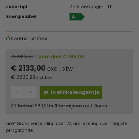
Levertijd
2 - 3 werkdagen
Energielabel
Kwaliteit uit Italië
€ 2319,00
|
Voordeel € 186,00
€ 2133,00
excl. btw
€
2580,93
incl. btw
In winkelwagentje
Of
betaal
860,31
in 3 termijnen
met Klarna
âœ“ Gratis verzending âœ“ 24 uur levering âœ“ Laagste
prijsgarantie