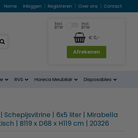
Home
Inloggen
Registreren
Over ons
Contact
Excl.
Incl.
BTW
BTW
€ 0,-
Afrekenen
ne
RVS
Horeca Meubilair
Disposables
 Schepijsvitrine | 6x5 liter | Mirabella
tisch | B119 x D68 x H119 cm | 20326