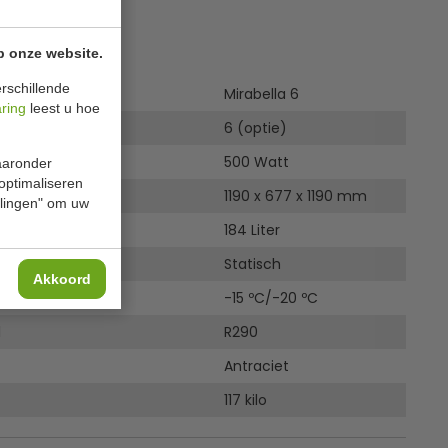
ies
p onze website.
rschillende
Mirabella 6
aring
leest u hoe
6 (optie)
n vermogen
500 Watt
waaronder
 optimaliseren
itwendig
1190 x 677 x 1190 mm
ellingen" om uw
184 Liter
Statisch
Akkoord
urbereik
-15 ºC/-20 ºC
l
R290
Antraciet
117 kilo