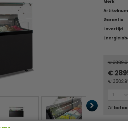
Merk
Artikelnu
Garantie
Levertijd
Energielab
€ 3809,0
€ 289
€
3502,9
Of
betaa
âœ“ Gratis v