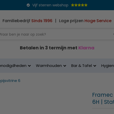
Vijf sterren webshop
Familiebedrijf
Sinds 1996
|
Lage prijzen
Hoge Service
Betalen in 3 termijn met
Klarna
enodigdheden
Warmhouden
Bar & Tafel
Hygie
ijsvitrine 6
Framec |
6H | Sta