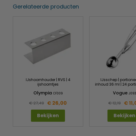
Gerelateerde producten
IJshoornhouder | RVS | 4
IJsschep | portionee
ijshoorntjes
inhoud 36 ml | 24 portie
Olympia
Vogue
CF309
J09
€ 26,00
€ 11,
€ 27,49
€ 12,19
Bekijken
Bekijken