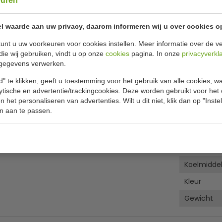
euren
Specificat
vitrine 6x5 liter
l waarde aan uw privacy, daarom informeren wij u over cookies o
orkomt condensvorming.
unt u uw voorkeuren voor cookies instellen. Meer informatie over de ve
Model
len en milieuvriendelijk R290 Gas.
die wij gebruiken, vindt u op onze
cookies
pagina. In onze
privacyverkl
Bakken
gegevens verwerken.
Opgenome
" te klikken, geeft u toestemming voor het gebruik van alle cookies, 
jslolly's, lepelspoelbakje
lytische en advertentie/trackingcookies. Deze worden gebruikt voor het
B x D x H u
 het personaliseren van advertenties. Wilt u dit niet, klik dan op "Inst
n aan te passen.
Inhoud
alen lager dan de bewaar temperatuur van het
en (speciale) ijs-opbergkoeling bewaard moet
Koeling
Temperatu
Koelmidde
Kleur
Gewicht