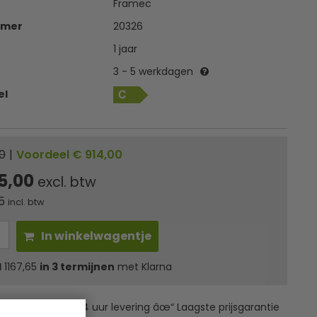
Framec
mmer
20326
1 jaar
3 - 5 werkdagen
el
0
|
Voordeel € 914,00
5,00
excl. btw
5
incl. btw
In winkelwagentje
l
1167,65
in 3 termijnen
met Klarna
erzending âœ“ 24 uur levering âœ“ Laagste prijsgarantie