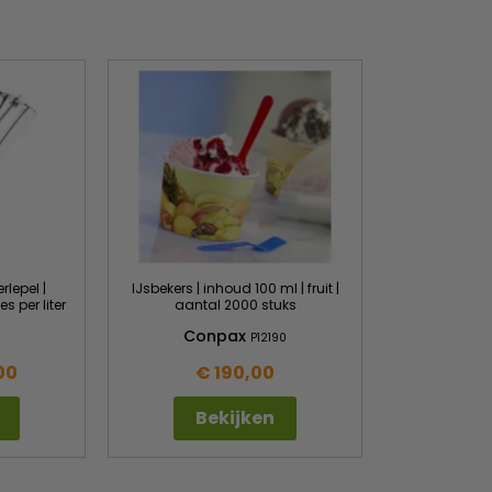
rlepel |
IJsbekers | inhoud 100 ml | fruit |
s per liter
aantal 2000 stuks
Conpax
3
P12190
00
€ 190,00
Bekijken