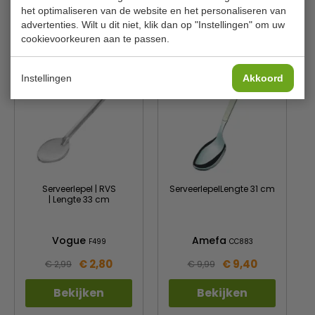
het optimaliseren van de website en het personaliseren van
advertenties. Wilt u dit niet, klik dan op "Instellingen" om uw
cookievoorkeuren aan te passen.
Is dit iets voor jou?
Instellingen
Akkoord
Serveerlepel | RVS
ServeerlepelLengte 31 cm
| Lengte 33 cm
Vogue
Amefa
F499
CC883
€ 2,80
€ 9,40
€ 2,99
€ 9,99
Bekijken
Bekijken