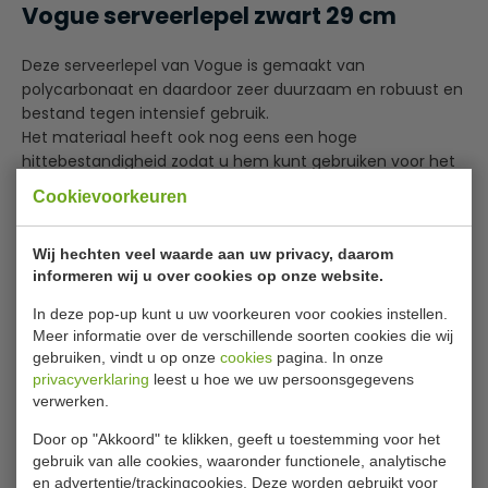
Vogue serveerlepel zwart 29 cm
Deze serveerlepel van Vogue is gemaakt van
polycarbonaat en daardoor zeer duurzaam en robuust en
bestand tegen intensief gebruik.
Het materiaal heeft ook nog eens een hoge
hittebestandigheid zodat u hem kunt gebruiken voor het
bereiden en serveren van heet voedsel.
Cookievoorkeuren
De lepel heeft een comfortabel, ergonomisch handvat
met handig oog zodat hij opgehangen kan worden en
Wij hechten veel waarde aan uw privacy, daarom
snel gepakt kan worden wanneer hij nodig is.
Lees meer
informeren wij u over cookies op onze website.
Specificaties
In deze pop-up kunt u uw voorkeuren voor cookies instellen.
Meer informatie over de verschillende soorten cookies die wij
Model
Y 547
gebruiken, vindt u op onze
cookies
pagina. In onze
privacyverklaring
leest u hoe we uw persoonsgegevens
Lengte
29 cm
verwerken.
Materiaal
Polycarbonaat
Door op "Akkoord" te klikken, geeft u toestemming voor het
gebruik van alle cookies, waaronder functionele, analytische
Gewicht
40 gram
en advertentie/trackingcookies. Deze worden gebruikt voor