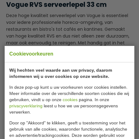
Vogue RVS serveerlepel 33 cm
Deze hoge kwaliteit serveerlepel van Vogue is essentieel
voor iedere professionele horeca-omgeving, van
restaurants en bistro's tot cafés en kantines. Gemaakt
van hoge kwaliteit RVS en dus niet alleen zeer duurzaam,
maar ook eenvoudig te reinigen. Met handig gat in het
heft zodat u de lepel kunt ophangen.
Cookievoorkeuren
Sterke en duurzame constructie
Eenvoudig te reinigen
Wij hechten veel waarde aan uw privacy, daarom
Lees meer
Handig ophangoog
informeren wij u over cookies op onze website.
Comfortabel in gebruik
Specificaties
In deze pop-up kunt u uw voorkeuren voor cookies instellen.
Meer informatie over de verschillende soorten cookies die wij
gebruiken, vindt u op onze
cookies
pagina. In onze
Model
F 499
privacyverklaring
leest u hoe we uw persoonsgegevens
Lengte
33 cm
verwerken.
Materiaal
RVS
Door op "Akkoord" te klikken, geeft u toestemming voor het
gebruik van alle cookies, waaronder functionele, analytische
Gewicht
80 gram
en advertentie/trackingcookies. Deze worden gebruikt voor