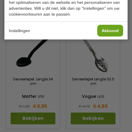
het optimaliseren van de website en het personaliseren van
advertenties. Wilt u dit niet, klik dan op "Instellingen" om uw
cookievoorkeuren aan te passen.
Is dit iets voor jou?
Instellingen
Akkoord
Serveerlepel Lengte 34
Serveerlepel Lengte 30.5
cm
cm
Matfer
Vogue
U751
L670
€ 6,85
€ 4,50
€ 7,29
€ 4,79
Bekijken
Bekijken