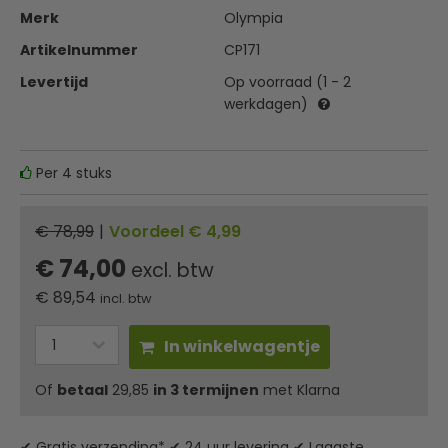
Merk
Olympia
Artikelnummer
CP171
Levertijd
Op voorraad (1 - 2
werkdagen)
Per 4 stuks
€ 78,99
|
Voordeel € 4,99
€ 74,00
excl. btw
€
89,54
incl. btw
In winkelwagentje
Of
betaal
29,85
in 3 termijnen
met Klarna
✔ Gratis verzending* ✔ 24 uur levering ✔ Laagste