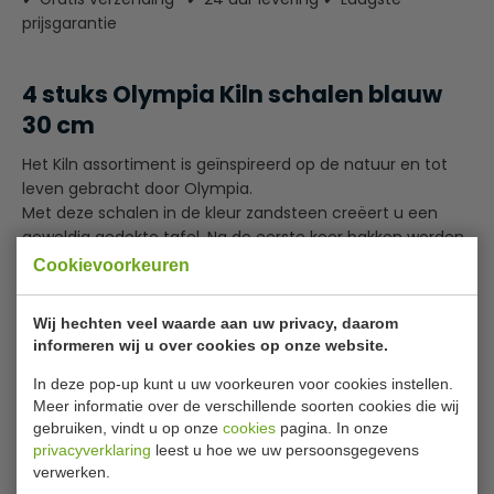
prijsgarantie
4 stuks Olympia Kiln schalen blauw
30 cm
Het Kiln assortiment is geïnspireerd op de natuur en tot
leven gebracht door Olympia.
Met deze schalen in de kleur zandsteen creëert u een
geweldig gedekte tafel. Na de eerste keer bakken worden
de schalen behandeld met een reactief glazuur dat
Cookievoorkeuren
reageert met de natuurlijke mineralen in de klei, voor een
unieke afwerking.
Wij hechten veel waarde aan uw privacy, daarom
Elk deel uit deze collectie krijgt daardoor een
Lees meer
informeren wij u over cookies op onze website.
ambachtelijke uitstraling.
In deze pop-up kunt u uw voorkeuren voor cookies instellen.
Specificaties
Merk Olympia Kiln
Meer informatie over de verschillende soorten cookies die wij
Verpakkingseenheid 4 stuks
gebruiken, vindt u op onze
cookies
pagina. In onze
Model
GACP171
privacyverklaring
leest u hoe we uw persoonsgegevens
Materiaal Porselein
verwerken.
Aantal
Afgewerkt met een reactief glazuur
4 stuks