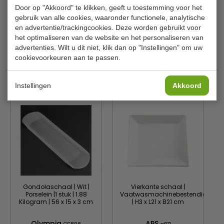
De randen zijn handbeschilderd
Door op "Akkoord" te klikken, geeft u toestemming voor het
Kleur
Blauw
Elk product heeft een unieke afwerking
gebruik van alle cookies, waaronder functionele, analytische
Vaatwasmachinebestendig
Materiaal
Porselein
en advertentie/trackingcookies. Deze worden gebruikt voor
Met Olympia's levenslange garantie op chippen van de
het optimaliseren van de website en het personaliseren van
Gewicht
620 Gram
rand
advertenties. Wilt u dit niet, klik dan op "Instellingen" om uw
cookievoorkeuren aan te passen.
Is dit iets voor jou?
Instellingen
Akkoord
Gondolaschaal | Wit |
Vierkante schaal |
Porselein |1 stuk | 1.88
Vaatwasmachinebestendig
Kilogram | 56 x 15 x 3 cm
| H3 x L21 x B21 cm
Olympia
APS