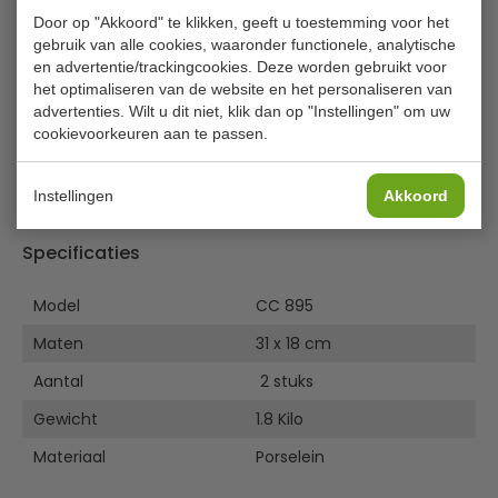
Door op "Akkoord" te klikken, geeft u toestemming voor het
Olympia Rechthoekige schaal
gebruik van alle cookies, waaronder functionele, analytische
en advertentie/trackingcookies. Deze worden gebruikt voor
Een zeer uitgebreide lijn puur wit porselein van een zeer
het optimaliseren van de website en het personaliseren van
sterke vitro kwaliteit wat een lange levensduur
advertenties. Wilt u dit niet, klik dan op "Instellingen" om uw
garandeerd.
cookievoorkeuren aan te passen.
Multi-functionele items die stapelbaar en extra versterkt
zijn door de gerolde kanten.
Instellingen
Akkoord
Oven, magnetron, vriezer en vaatwasmachine bestendig.
Specificaties
Model
CC 895
Maten
31 x 18 cm
Aantal
2 stuks
Gewicht
1.8 Kilo
Materiaal
Porselein