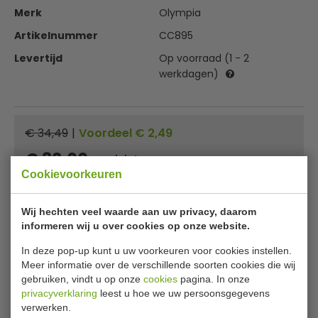
Merk
Olympia
Artikelnummer
CC895
Levertijd
Op voorraad (1 - 2
werkdagen)
€ 34,49
|
Voordeel € 2,49
€ 32,00
excl. btw
Cookievoorkeuren
€
38,72
incl. btw
Wij hechten veel waarde aan uw privacy, daarom
In winkelwagentje
informeren wij u over cookies op onze website.
Of
betaal
12,91
in 3 termijnen
met Klarna
In deze pop-up kunt u uw voorkeuren voor cookies instellen.
Meer informatie over de verschillende soorten cookies die wij
gebruiken, vindt u op onze
cookies
pagina. In onze
✔ Gratis verzending* ✔ 24 uur levering ✔ Laagste
privacyverklaring
leest u hoe we uw persoonsgegevens
prijsgarantie
verwerken.