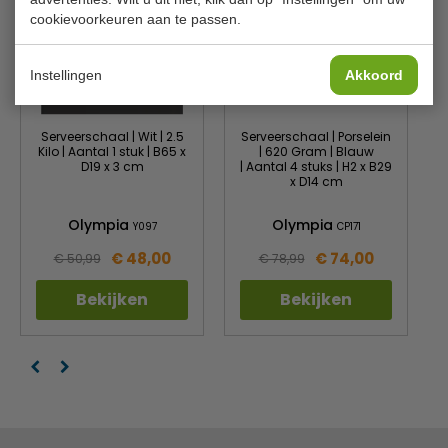
cookievoorkeuren aan te passen.
Instellingen
Akkoord
Serveerschaal | Wit | 2.5
Serveerschaal | Porselein
Kilo | Aantal 1 stuk | B65 x
| 620 Gram | Blauw
D19 x 3 cm
| Aantal 4 stuks | H2 x B29
x D14 cm
Olympia
Olympia
Y097
CP171
€ 48,00
€ 74,00
€ 50,99
€ 78,99
Bekijken
Bekijken