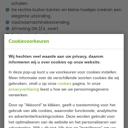
schalen.
De rechte buiten kanten en kleine hoekjes creëren een
elegante uitstraling.
Vaatwasmachinebestending.
Afmeting GN 2/4. zwart
Praktisch onbreekbaar.
Kras- en verkleuringsbestendig.
Cookievoorkeuren
Lees meer
Hitte- en vaatwasmachine bestendig
Specificaties
Wij hechten veel waarde aan uw privacy, daarom
informeren wij u over cookies op onze website.
Model
GF 129
In deze pop-up kunt u uw voorkeuren voor cookies instellen.
Meer informatie over de verschillende soorten cookies die wij
Maat
2/4 GN
gebruiken, vindt u op onze
cookies
pagina. In onze
Kleur
Zwart
privacyverklaring
leest u hoe we uw persoonsgegevens
verwerken.
Door op "Akkoord" te klikken, geeft u toestemming voor het
Is dit iets voor jou?
gebruik van alle cookies, waaronder functionele, analytische
en advertentie/trackingcookies. Deze worden gebruikt voor
het optimaliseren van de website en het personaliseren van
advertenties. Wilt u dit niet, klik dan op "Instellingen" om uw